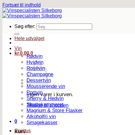
Fortsæt til indhold
Søg efter:
Hele udvalget
Vin
kr.
0,00
0
Rødvin
Hvidvin
Rosévin
Champagne
Dessertvin
Mousserende vin
Portvin
Ingen varer i kurven.
Sherry & Hedvin
Skattekammeret
Tilbage til shoppen
Magnum & Store Flasker
Alkoholfri vin
0
Smagekasser
Spiritus
Kurv