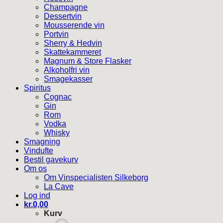
Champagne
Dessertvin
Mousserende vin
Portvin
Sherry & Hedvin
Skattekammeret
Magnum & Store Flasker
Alkoholfri vin
Smagekasser
Spiritus
Cognac
Gin
Rom
Vodka
Whisky
Smagning
Vindufte
Bestil gavekurv
Om os
Om Vinspecialisten Silkeborg
La Cave
Log ind
kr.
0,00
Kurv