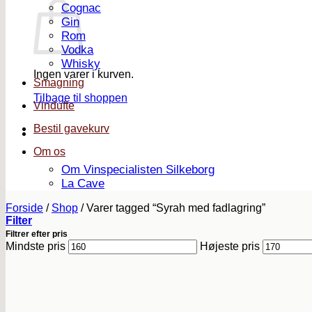
Cognac
Gin
Rom
Vodka
Whisky
Ingen varer i kurven.
Smagning
Tilbage til shoppen
Vindufte
Bestil gavekurv
Om os
Om Vinspecialisten Silkeborg
La Cave
Forside
/
Shop
/
Varer tagged “Syrah med fadlagring”
Filter
Filtrer efter pris
Mindste pris
Højeste pris