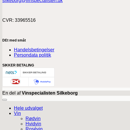
silkeborg@vinspecialisten.dk
CVR: 33965516
DEt med småt
Handelsbetingelser
Persondata politik
SIKKER BETALING
En del af
Vinspecialisten Silkeborg
Hele udvalget
Vin
Rødvin
Hvidvin
Rosévin