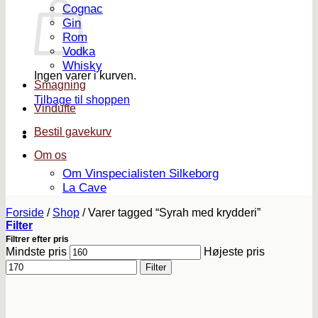
Cognac
Gin
Rom
Vodka
Whisky
Ingen varer i kurven.
Smagning
Tilbage til shoppen
Vindufte
Bestil gavekurv
Om os
Om Vinspecialisten Silkeborg
La Cave
Forside
/
Shop
/
Varer tagged “Syrah med krydderi”
Filter
Filtrer efter pris
Mindste pris
Højeste pris
Filter