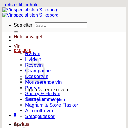
Fortsæt til indhold
Søg efter:
Hele udvalget
Vin
kr.
0,00
0
Rødvin
Hvidvin
Rosévin
Champagne
Dessertvin
Mousserende vin
Portvin
Ingen varer i kurven.
Sherry & Hedvin
Skattekammeret
Tilbage til shoppen
Magnum & Store Flasker
Alkoholfri vin
0
Smagekasser
Spiritus
Kurv