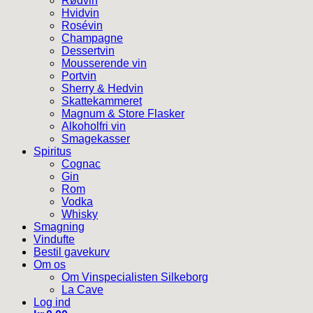
Rødvin
Hvidvin
Rosévin
Champagne
Dessertvin
Mousserende vin
Portvin
Sherry & Hedvin
Skattekammeret
Magnum & Store Flasker
Alkoholfri vin
Smagekasser
Spiritus
Cognac
Gin
Rom
Vodka
Whisky
Smagning
Vindufte
Bestil gavekurv
Om os
Om Vinspecialisten Silkeborg
La Cave
Log ind