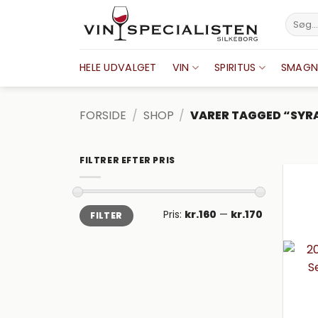
Fortsæt
Søg
til
efter:
indhold
HELE UDVALGET
VIN
SPIRITUS
SMAGN
FORSIDE
/
SHOP
/
VARER TAGGED “SYRA
FILTRER EFTER PRIS
Mindste
Højeste
Pris:
kr.160
—
kr.170
FILTER
pris
pris