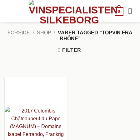
Fortsæt
til
0
indhold
FORSIDE
/
SHOP
/
VARER TAGGED “TOPVIN FRA
RHÔNE”
FILTER