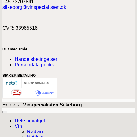
+45 73707841
silkeborg@vinspecialisten.dk
CVR: 33965516
DEt med småt
Handelsbetingelser
Persondata politik
SIKKER BETALING
En del af
Vinspecialisten Silkeborg
Hele udvalget
Vin
Rødvin