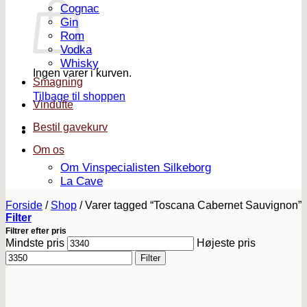
Cognac
Gin
Rom
Vodka
Whisky
Ingen varer i kurven.
Smagning
Tilbage til shoppen
Vindufte
Bestil gavekurv
Om os
Om Vinspecialisten Silkeborg
La Cave
Forside
/
Shop
/
Varer tagged “Toscana Cabernet Sauvignon”
Filter
Filtrer efter pris
Mindste pris
Højeste pris
Filter