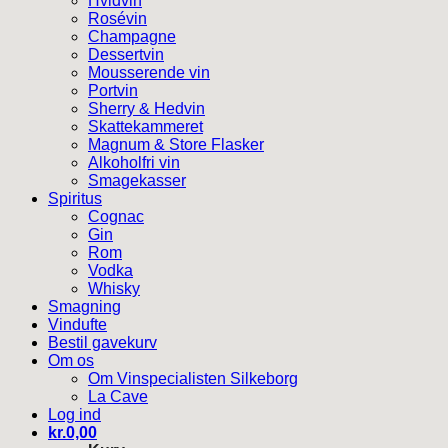
Hvidvin
Rosévin
Champagne
Dessertvin
Mousserende vin
Portvin
Sherry & Hedvin
Skattekammeret
Magnum & Store Flasker
Alkoholfri vin
Smagekasser
Spiritus
Cognac
Gin
Rom
Vodka
Whisky
Smagning
Vindufte
Bestil gavekurv
Om os
Om Vinspecialisten Silkeborg
La Cave
Log ind
kr.
0,00