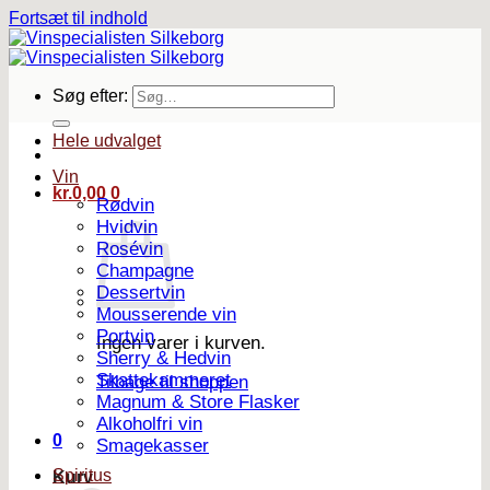
Fortsæt til indhold
Søg efter:
Hele udvalget
Vin
kr.
0,00
0
Rødvin
Hvidvin
Rosévin
Champagne
Dessertvin
Mousserende vin
Portvin
Ingen varer i kurven.
Sherry & Hedvin
Skattekammeret
Tilbage til shoppen
Magnum & Store Flasker
Alkoholfri vin
0
Smagekasser
Spiritus
Kurv