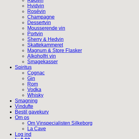
Rødvin
Hvidvin
Rosévin
Champagne
Dessertvin
Mousserende vin
Portvin
Sherry & Hedvin
Skattekammeret
Magnum & Store Flasker
Alkoholfri vin
Smagekasser
Spiritus
Cognac
Gin
Rom
Vodka
Whisky
Smagning
Vindufte
Bestil gavekurv
Om os
Om Vinspecialisten Silkeborg
La Cave
Log ind