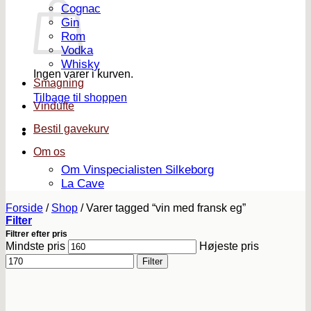
Cognac
Gin
Rom
Vodka
Whisky
Ingen varer i kurven.
Smagning
Tilbage til shoppen
Vindufte
Bestil gavekurv
Om os
Om Vinspecialisten Silkeborg
La Cave
Forside
/
Shop
/
Varer tagged “vin med fransk eg”
Filter
Filtrer efter pris
Mindste pris
Højeste pris
Filter