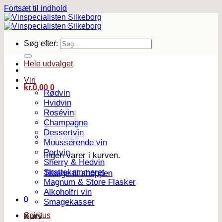
Fortsæt til indhold
Søg efter:
Hele udvalget
Vin
kr.
0,00
0
Rødvin
Hvidvin
Rosévin
Champagne
Dessertvin
Mousserende vin
Portvin
Ingen varer i kurven.
Sherry & Hedvin
Skattekammeret
Tilbage til shoppen
Magnum & Store Flasker
Alkoholfri vin
0
Smagekasser
Spiritus
Kurv