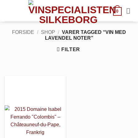
Fortsæt
til
0
indhold
FORSIDE
/
SHOP
/
VARER TAGGED “VIN MED
LAVENDEL NOTER”
FILTER