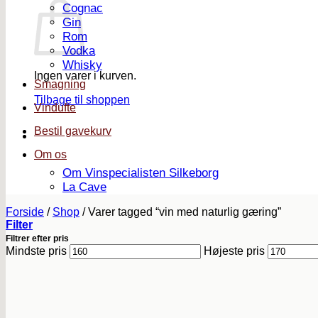
Cognac
Gin
Rom
Vodka
Whisky
Ingen varer i kurven.
Smagning
Tilbage til shoppen
Vindufte
Bestil gavekurv
Om os
Om Vinspecialisten Silkeborg
La Cave
Forside
/
Shop
/
Varer tagged “vin med naturlig gæring”
Filter
Filtrer efter pris
Mindste pris
Højeste pris