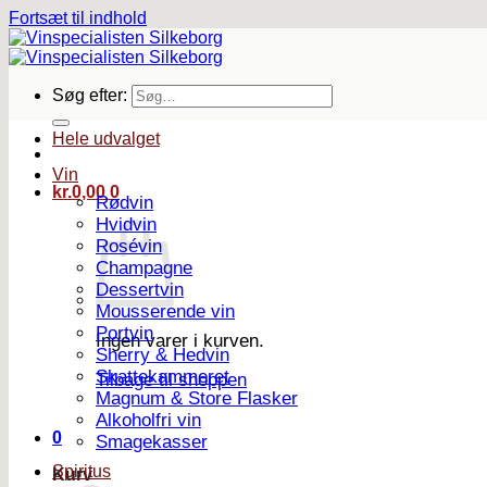
Fortsæt til indhold
Søg efter:
Hele udvalget
Vin
kr.
0,00
0
Rødvin
Hvidvin
Rosévin
Champagne
Dessertvin
Mousserende vin
Portvin
Ingen varer i kurven.
Sherry & Hedvin
Skattekammeret
Tilbage til shoppen
Magnum & Store Flasker
Alkoholfri vin
0
Smagekasser
Spiritus
Kurv