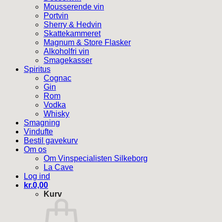
Mousserende vin
Portvin
Sherry & Hedvin
Skattekammeret
Magnum & Store Flasker
Alkoholfri vin
Smagekasser
Spiritus
Cognac
Gin
Rom
Vodka
Whisky
Smagning
Vindufte
Bestil gavekurv
Om os
Om Vinspecialisten Silkeborg
La Cave
Log ind
kr.
0,00
Kurv