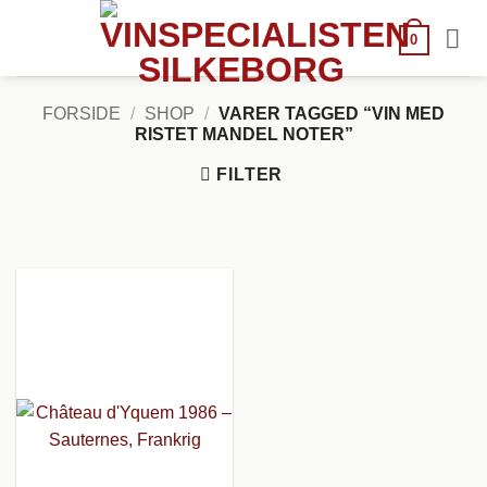
Fortsæt
til
0
indhold
FORSIDE
/
SHOP
/
VARER TAGGED “VIN MED
RISTET MANDEL NOTER”
FILTER