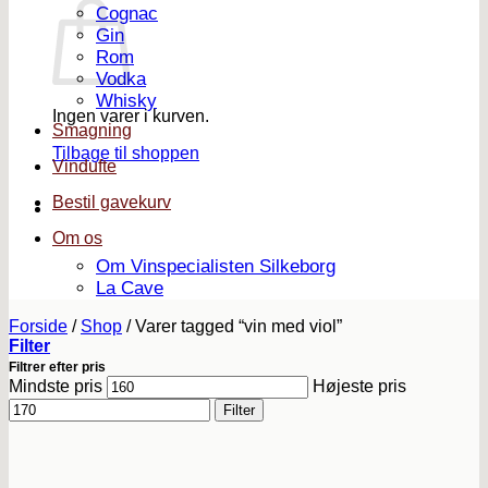
Cognac
Gin
Rom
Vodka
Whisky
Ingen varer i kurven.
Smagning
Tilbage til shoppen
Vindufte
Bestil gavekurv
Om os
Om Vinspecialisten Silkeborg
La Cave
Forside
/
Shop
/
Varer tagged “vin med viol”
Filter
Filtrer efter pris
Mindste pris
Højeste pris
Filter