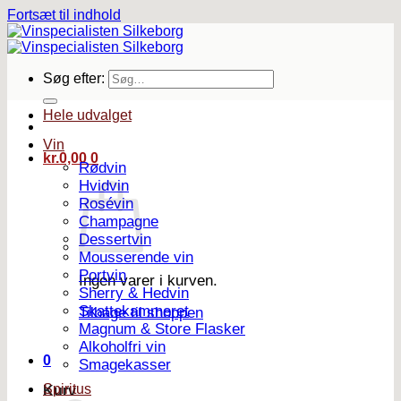
Fortsæt til indhold
Søg efter:
Hele udvalget
Vin
kr.
0,00
0
Rødvin
Hvidvin
Rosévin
Champagne
Dessertvin
Mousserende vin
Portvin
Ingen varer i kurven.
Sherry & Hedvin
Skattekammeret
Tilbage til shoppen
Magnum & Store Flasker
Alkoholfri vin
0
Smagekasser
Spiritus
Kurv