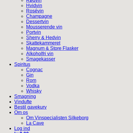
Rødvin
Hvidvin
Rosévin
Champagne
Dessertvin
Mousserende vin
Portvin
Sherry & Hedvin
Skattekammeret
Magnum & Store Flasker
Alkoholfri vin
Smagekasser
Spiritus
Cognac
Gin
Rom
Vodka
Whisky
Smagning
Vindufte
Bestil gavekurv
Om os
Om Vinspecialisten Silkeborg
La Cave
Log ind