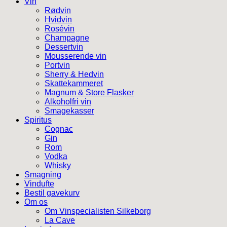
Vin
Rødvin
Hvidvin
Rosévin
Champagne
Dessertvin
Mousserende vin
Portvin
Sherry & Hedvin
Skattekammeret
Magnum & Store Flasker
Alkoholfri vin
Smagekasser
Spiritus
Cognac
Gin
Rom
Vodka
Whisky
Smagning
Vindufte
Bestil gavekurv
Om os
Om Vinspecialisten Silkeborg
La Cave