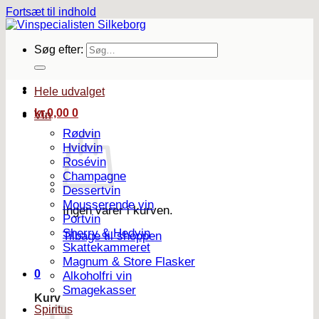
Fortsæt til indhold
Søg efter:
Hele udvalget
kr.
0,00
0
Vin
Rødvin
Hvidvin
Rosévin
Champagne
Dessertvin
Mousserende vin
Ingen varer i kurven.
Portvin
Sherry & Hedvin
Tilbage til shoppen
Skattekammeret
Magnum & Store Flasker
0
Alkoholfri vin
Smagekasser
Kurv
Spiritus