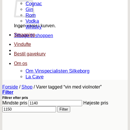
Cognac
Gin
Rom
Vodka
Ingen varer i kurven.
Whisky
Smagning
Tilbage til shoppen
Vindufte
Bestil gavekurv
Om os
Om Vinspecialisten Silkeborg
La Cave
Forside
/
Shop
/
Varer tagged “vin med violnoter”
Filter
Filtrer efter pris
Mindste pris
Højeste pris
Filter