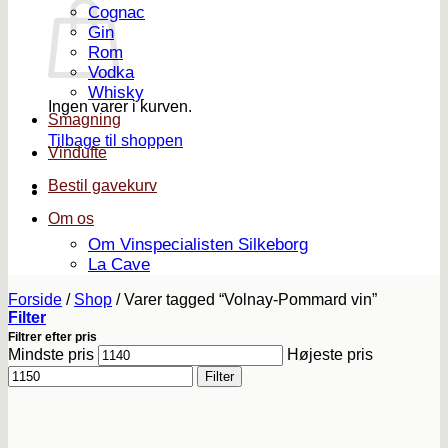
Cognac
Gin
Rom
Vodka
Whisky
Ingen varer i kurven.
Smagning
Tilbage til shoppen
Vindufte
Bestil gavekurv
Om os
Om Vinspecialisten Silkeborg
La Cave
Forside
/
Shop
/
Varer tagged “Volnay-Pommard vin”
Filter
Filtrer efter pris
Mindste pris
Højeste pris
Filter