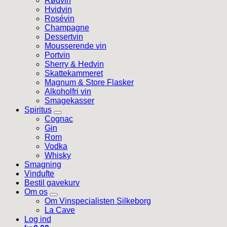
Rødvin
Hvidvin
Rosévin
Champagne
Dessertvin
Mousserende vin
Portvin
Sherry & Hedvin
Skattekammeret
Magnum & Store Flasker
Alkoholfri vin
Smagekasser
Spiritus
Cognac
Gin
Rom
Vodka
Whisky
Smagning
Vindufte
Bestil gavekurv
Om os
Om Vinspecialisten Silkeborg
La Cave
Log ind