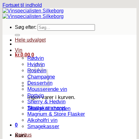
Fortsæt til indhold
Søg efter:
Hele udvalget
Vin
kr.
0,00
0
Rødvin
Hvidvin
Rosévin
Champagne
Dessertvin
Mousserende vin
Portvin
Ingen varer i kurven.
Sherry & Hedvin
Skattekammeret
Tilbage til shoppen
Magnum & Store Flasker
Alkoholfri vin
0
Smagekasser
Spiritus
Kurv