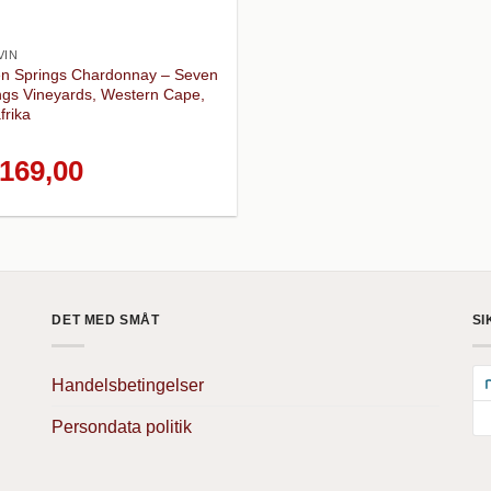
VIN
n Springs Chardonnay – Seven
ngs Vineyards, Western Cape,
frika
169,00
DET MED SMÅT
SI
Handelsbetingelser
Persondata politik