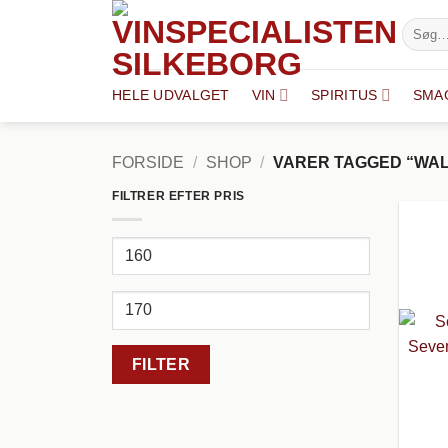
Fortsæt
Søg
til
efter:
indhold
HELE UDVALGET
VIN
SPIRITUS
SMA
FORSIDE
/
SHOP
/
VARER TAGGED “WA
FILTRER EFTER PRIS
Mindste
pris
Højeste
pris
FILTER