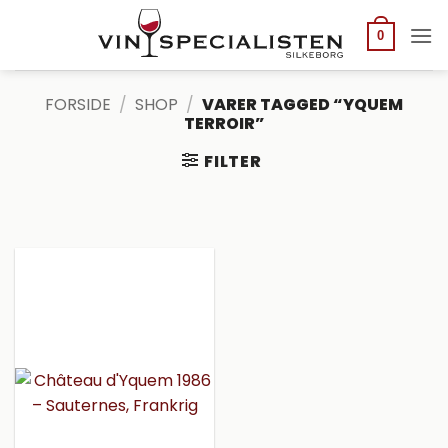
Fortsæt
til
0
indhold
FORSIDE
/
SHOP
/
VARER TAGGED “YQUEM
TERROIR”
FILTER