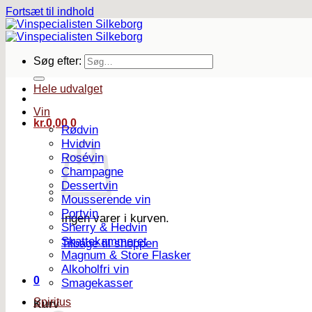
Fortsæt til indhold
Søg efter:
Hele udvalget
Vin
kr.
0,00
0
Rødvin
Hvidvin
Rosévin
Champagne
Dessertvin
Mousserende vin
Portvin
Ingen varer i kurven.
Sherry & Hedvin
Skattekammeret
Tilbage til shoppen
Magnum & Store Flasker
Alkoholfri vin
0
Smagekasser
Spiritus
Kurv