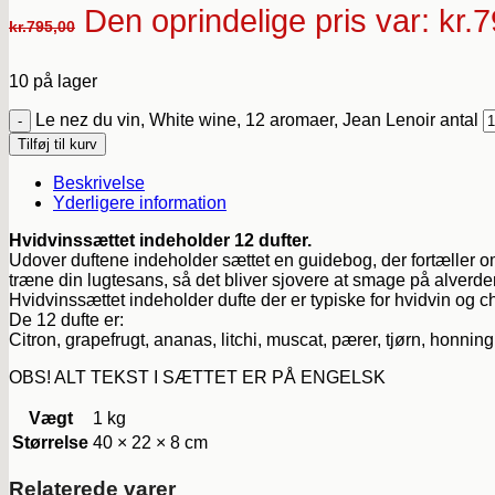
Den oprindelige pris var: kr.
kr.
795,00
10 på lager
Le nez du vin, White wine, 12 aromaer, Jean Lenoir antal
Tilføj til kurv
Beskrivelse
Yderligere information
Hvidvinssættet indeholder 12 dufter.
Udover duftene indeholder sættet en guidebog, der fortæller o
træne din lugtesans, så det bliver sjovere at smage på alverde
Hvidvinssættet indeholder dufte der er typiske for hvidvin og
De 12 dufte er:
Citron, grapefrugt, ananas, litchi, muscat, pærer, tjørn, honnin
OBS! ALT TEKST I SÆTTET ER PÅ ENGELSK
Vægt
1 kg
Størrelse
40 × 22 × 8 cm
Relaterede varer