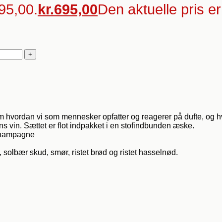
795,00.
kr.
695,00
Den aktuelle pris er
m hvordan vi som mennesker opfatter og reagerer på dufte, og h
ns vin. Sættet er flot indpakket i en stofindbunden æske.
 champagne
g, solbær skud, smør, ristet brød og ristet hasselnød.