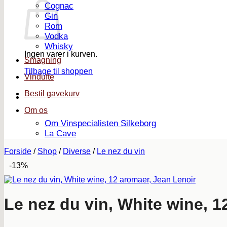
Cognac
Gin
Rom
Vodka
Whisky
Ingen varer i kurven.
Smagning
Tilbage til shoppen
Vindufte
Bestil gavekurv
Om os
Om Vinspecialisten Silkeborg
La Cave
Forside
/
Shop
/
Diverse
/
Le nez du vin
-13%
Le nez du vin, White wine, 1