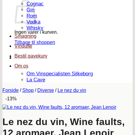
Cognac
Gin
Rom
Vodka
Whisky
Ingen varer i kurven.
Smagning
Tilbage til shoppen
Vindufte
Bestil gavekurv
Om os
Om Vinspecialisten Silkeborg
La Cave
Forside
/
Shop
/
Diverse
/
Le nez du vin
-13%
Le nez du vin, Wine faults,
12 aromaer, Jean Lenoir