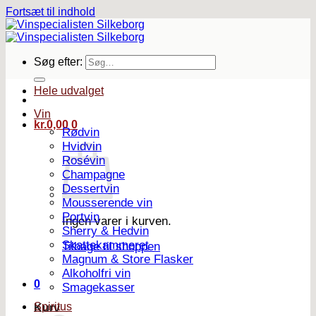
Fortsæt til indhold
Søg efter:
Hele udvalget
Vin
kr.
0,00
0
Rødvin
Hvidvin
Rosévin
Champagne
Dessertvin
Mousserende vin
Portvin
Ingen varer i kurven.
Sherry & Hedvin
Skattekammeret
Tilbage til shoppen
Magnum & Store Flasker
Alkoholfri vin
0
Smagekasser
Spiritus
Kurv