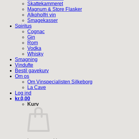
Skattekammeret
Magnum & Store Flasker
Alkoholfri vin
Smagekasser
Spiritus
Cognac
Gin
Rom
Vodka
Whisky
Smagning
Vindufte
Bestil gavekurv
Om os
Om Vinspecialisten Silkeborg
La Cave
Log ind
kr.
0,00
Kurv