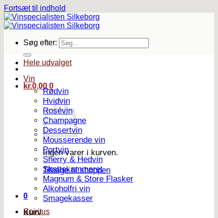
Fortsæt til indhold
Søg efter:
Hele udvalget
Vin
kr.
0,00
0
Rødvin
Hvidvin
Rosévin
Champagne
Dessertvin
Mousserende vin
Portvin
Ingen varer i kurven.
Sherry & Hedvin
Skattekammeret
Tilbage til shoppen
Magnum & Store Flasker
Alkoholfri vin
0
Smagekasser
Spiritus
Kurv