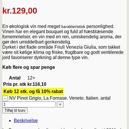
kr.
129,00
En økologisk vin med meget
personlighed.
karakteristisk
Vinen har en elegant bouquet og fuld af hæsblæsende
fornemmelser, en vin med en ren, umiskendelig aroma, der
gør den umiddelbart genkendelig.
Dyrket i det flade område Friuli Venezia Giulia, som takket
være sit kølige klima og friske, frugtbare og godt ventilerede
jord favoriserer dyrkning af denne type vin.
Køb flere og spar penge
Antal
12+
Pris pr. stk
kr.
116,10
Køb 12 stk. og få 10% rabat
NV Pinot Grigio, La Fornase. Veneto. Italien. antal
Tilføj til kurv
Beskrivelse