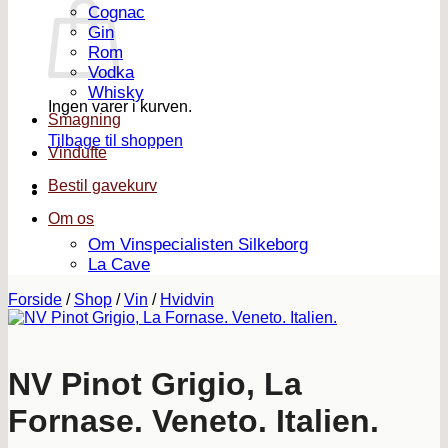
Cognac
Gin
Rom
Vodka
Whisky
Ingen varer i kurven.
Smagning
Tilbage til shoppen
Vindufte
Bestil gavekurv
Om os
Om Vinspecialisten Silkeborg
La Cave
Forside
/
Shop
/
Vin
/
Hvidvin
NV Pinot Grigio, La
Fornase. Veneto. Italien.