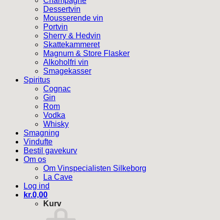
Champagne
Dessertvin
Mousserende vin
Portvin
Sherry & Hedvin
Skattekammeret
Magnum & Store Flasker
Alkoholfri vin
Smagekasser
Spiritus
Cognac
Gin
Rom
Vodka
Whisky
Smagning
Vindufte
Bestil gavekurv
Om os
Om Vinspecialisten Silkeborg
La Cave
Log ind
kr.
0,00
Kurv