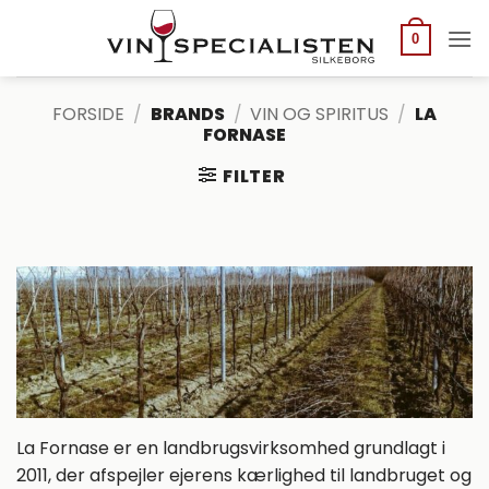
Fortsæt
til
0
indhold
FORSIDE
/
BRANDS
/
VIN OG SPIRITUS
/
LA
FORNASE
FILTER
La Fornase er en landbrugsvirksomhed grundlagt i
2011, der afspejler ejerens kærlighed til landbruget og