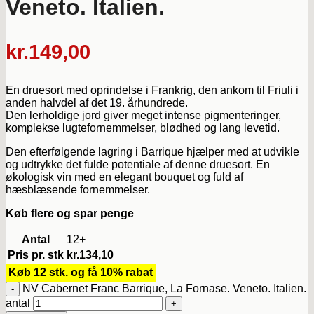
Veneto. Italien.
kr.
149,00
En druesort med oprindelse i Frankrig, den ankom til Friuli i
anden halvdel af det 19. århundrede.
Den lerholdige jord giver meget intense pigmenteringer,
komplekse lugtefornemmelser, blødhed og lang levetid.
Den efterfølgende lagring i Barrique hjælper med at udvikle
og udtrykke det fulde potentiale af denne druesort. En
økologisk vin med en elegant bouquet og fuld af
hæsblæsende fornemmelser.
Køb flere og spar penge
Antal
12+
Pris pr. stk
kr.
134,10
Køb 12 stk. og få 10% rabat
NV Cabernet Franc Barrique, La Fornase. Veneto. Italien.
antal