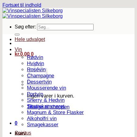
Fortsæt til indhold
Søg efter:
Hele udvalget
Vin
kr.
0,00
0
Rødvin
Hvidvin
Rosévin
Champagne
Dessertvin
Mousserende vin
Portvin
Ingen varer i kurven.
Sherry & Hedvin
Skattekammeret
Tilbage til shoppen
Magnum & Store Flasker
Alkoholfri vin
0
Smagekasser
Spiritus
Kurv