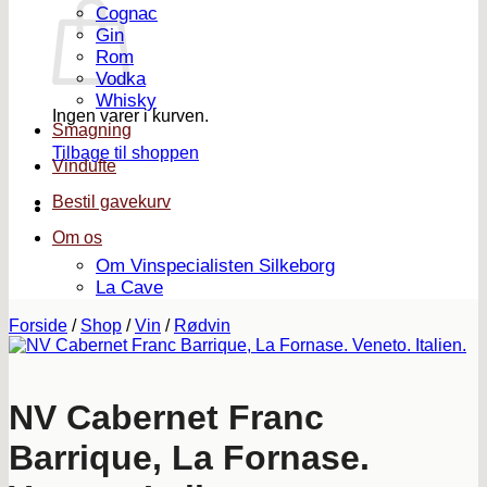
Cognac
Gin
Rom
Vodka
Whisky
Ingen varer i kurven.
Smagning
Tilbage til shoppen
Vindufte
Bestil gavekurv
Om os
Om Vinspecialisten Silkeborg
La Cave
Forside
/
Shop
/
Vin
/
Rødvin
NV Cabernet Franc
Barrique, La Fornase.