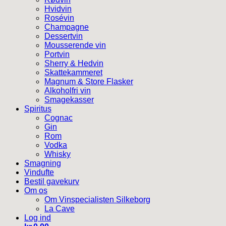
Hvidvin
Rosévin
Champagne
Dessertvin
Mousserende vin
Portvin
Sherry & Hedvin
Skattekammeret
Magnum & Store Flasker
Alkoholfri vin
Smagekasser
Spiritus
Cognac
Gin
Rom
Vodka
Whisky
Smagning
Vindufte
Bestil gavekurv
Om os
Om Vinspecialisten Silkeborg
La Cave
Log ind