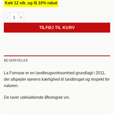
Køb 12 stk. og få 10% rabat
NV Friulano, La Fornase. Veneto. Italien. antal
TILFØJ TIL KURV
BESKRIVELSE
La Fornase er en landbrugsvirksomhed grundlagt i 2011,
der afspejler ejerens kærlighed til landbruget og respekt for
naturen.
De laver udelukkende Økologisk vin.