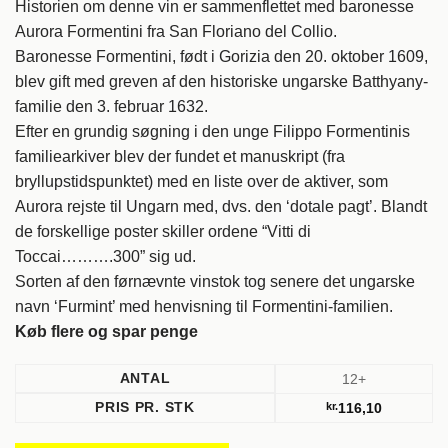
Historien om denne vin er sammenflettet med baronesse
Aurora Formentini fra San Floriano del Collio.
Baronesse Formentini, født i Gorizia den 20. oktober 1609,
blev gift med greven af den historiske ungarske Batthyany-
familie den 3. februar 1632.
Efter en grundig søgning i den unge Filippo Formentinis
familiearkiver blev der fundet et manuskript (fra
bryllupstidspunktet) med en liste over de aktiver, som
Aurora rejste til Ungarn med, dvs. den ‘dotale pagt’. Blandt
de forskellige poster skiller ordene “Vitti di
Toccai……….300” sig ud.
Sorten af den førnævnte vinstok tog senere det ungarske
navn ‘Furmint’ med henvisning til Formentini-familien.
Køb flere og spar penge
ANTAL
12+
PRIS PR. STK
kr.
116,10