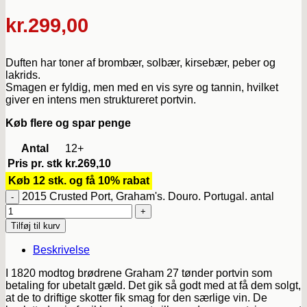
kr.
299,00
Duften har toner af brombær, solbær, kirsebær, peber og
lakrids.
Smagen er fyldig, men med en vis syre og tannin, hvilket
giver en intens men struktureret portvin.
Køb flere og spar penge
Antal
12+
Pris pr. stk
kr.
269,10
Køb 12 stk. og få 10% rabat
2015 Crusted Port, Graham's. Douro. Portugal. antal
Tilføj til kurv
Beskrivelse
I 1820 modtog brødrene Graham 27 tønder portvin som
betaling for ubetalt gæld. Det gik så godt med at få dem solgt,
at de to driftige skotter fik smag for den særlige vin. De