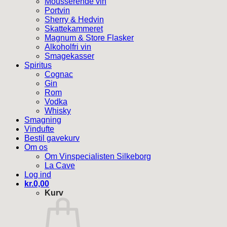
Mousserende vin
Portvin
Sherry & Hedvin
Skattekammeret
Magnum & Store Flasker
Alkoholfri vin
Smagekasser
Spiritus
Cognac
Gin
Rom
Vodka
Whisky
Smagning
Vindufte
Bestil gavekurv
Om os
Om Vinspecialisten Silkeborg
La Cave
Log ind
kr.
0,00
Kurv