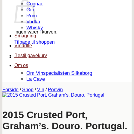
Cognac
Gin
Rom
Vodka
Whisky
Ingen varer i kurven.
Smagning
Tilbage til shoppen
Vindufte
Bestil gavekurv
Om os
Om Vinspecialisten Silkeborg
La Cave
Forside
/
Shop
/
Vin
/
Portvin
2015 Crusted Port,
Graham’s. Douro. Portugal.