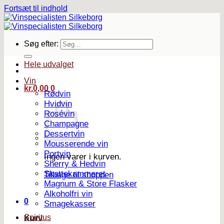
Fortsæt til indhold
Søg efter:
Hele udvalget
Vin
kr.
0,00
0
Rødvin
Hvidvin
Rosévin
Champagne
Dessertvin
Mousserende vin
Portvin
Ingen varer i kurven.
Sherry & Hedvin
Skattekammeret
Tilbage til shoppen
Magnum & Store Flasker
Alkoholfri vin
0
Smagekasser
Spiritus
Kurv