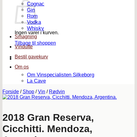
Cognac
Gin
Rom
Vodka
Whisky
Ingen varer i kurven.
Smagning
Tilbage til shoppen
Vindufte
Bestil gavekurv
Om os
Om Vinspecialisten Silkeborg
La Cave
Forside
/
Shop
/
Vin
/
Rødvin
2018 Gran Reserva,
Cicchitti. Mendoza,