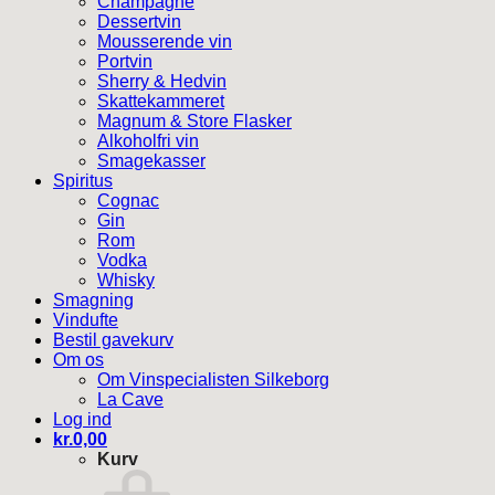
Champagne
Dessertvin
Mousserende vin
Portvin
Sherry & Hedvin
Skattekammeret
Magnum & Store Flasker
Alkoholfri vin
Smagekasser
Spiritus
Cognac
Gin
Rom
Vodka
Whisky
Smagning
Vindufte
Bestil gavekurv
Om os
Om Vinspecialisten Silkeborg
La Cave
Log ind
kr.
0,00
Kurv