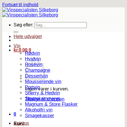
Fortsæt til indhold
Søg efter:
Hele udvalget
Vin
kr.
0,00
0
Rødvin
Hvidvin
Rosévin
Champagne
Dessertvin
Mousserende vin
Portvin
Ingen varer i kurven.
Sherry & Hedvin
Skattekammeret
Tilbage til shoppen
Magnum & Store Flasker
Alkoholfri vin
0
Smagekasser
Spiritus
Kurv