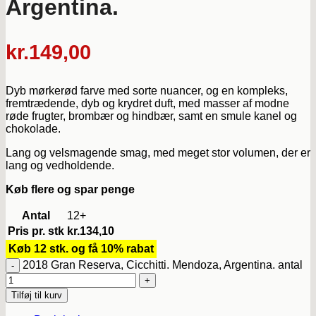
Argentina.
kr.
149,00
Dyb mørkerød farve med sorte nuancer, og en kompleks,
fremtrædende, dyb og krydret duft, med masser af modne
røde frugter, brombær og hindbær, samt en smule kanel og
chokolade.
Lang og velsmagende smag, med meget stor volumen, der er
lang og vedholdende.
Køb flere og spar penge
Antal
12+
Pris pr. stk
kr.
134,10
Køb 12 stk. og få 10% rabat
2018 Gran Reserva, Cicchitti. Mendoza, Argentina. antal
Tilføj til kurv