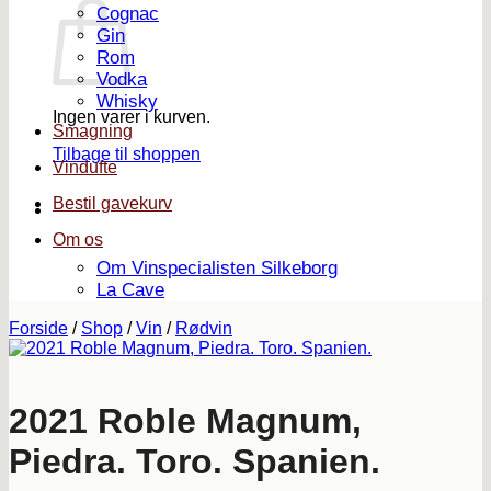
Cognac
Gin
Rom
Vodka
Whisky
Ingen varer i kurven.
Smagning
Tilbage til shoppen
Vindufte
Bestil gavekurv
Om os
Om Vinspecialisten Silkeborg
La Cave
Forside
/
Shop
/
Vin
/
Rødvin
2021 Roble Magnum,
Piedra. Toro. Spanien.