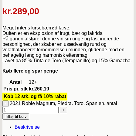
kr.
289,00
Meget intens kirsebærrød farve.
Duften er en eksplosion af frugt, bær og lakrids.
På ganen afslører denne vin sin unge og fascinerende
personlighed, der skaber en usædvanlig rund og
velafbalanceret fornemmelse i munden, glidende mod en
behagelig lang og harmonisk eftersmag.
Lavet på 85% Tinta de Toro (Tempranillo) og 15% Garnacha.
Køb flere og spar penge
Antal
12+
Pris pr. stk
kr.
260,10
Køb 12 stk. og få 10% rabat
2021 Roble Magnum, Piedra. Toro. Spanien. antal
Tilføj til kurv
Beskrivelse