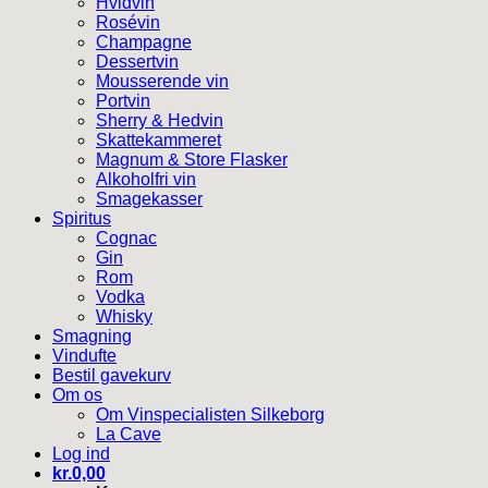
Hvidvin
Rosévin
Champagne
Dessertvin
Mousserende vin
Portvin
Sherry & Hedvin
Skattekammeret
Magnum & Store Flasker
Alkoholfri vin
Smagekasser
Spiritus
Cognac
Gin
Rom
Vodka
Whisky
Smagning
Vindufte
Bestil gavekurv
Om os
Om Vinspecialisten Silkeborg
La Cave
Log ind
kr.
0,00