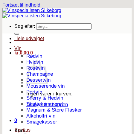
Fortsæt til indhold
Søg efter:
Hele udvalget
Vin
kr.
0,00
0
Rødvin
Hvidvin
Rosévin
Champagne
Dessertvin
Mousserende vin
Portvin
Ingen varer i kurven.
Sherry & Hedvin
Skattekammeret
Tilbage til shoppen
Magnum & Store Flasker
Alkoholfri vin
0
Smagekasser
Spiritus
Kurv