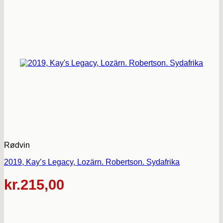
Rødvin
2019, Kay’s Legacy, Lozärn. Robertson. Sydafrika
kr.
215,00