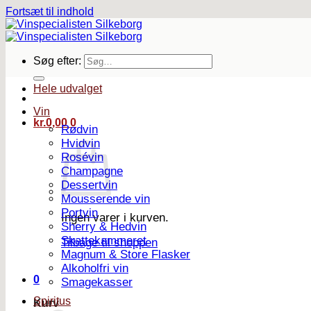
Fortsæt til indhold
Søg efter:
Hele udvalget
Vin
kr.
0,00
0
Rødvin
Hvidvin
Rosévin
Champagne
Dessertvin
Mousserende vin
Portvin
Ingen varer i kurven.
Sherry & Hedvin
Skattekammeret
Tilbage til shoppen
Magnum & Store Flasker
Alkoholfri vin
0
Smagekasser
Spiritus
Kurv