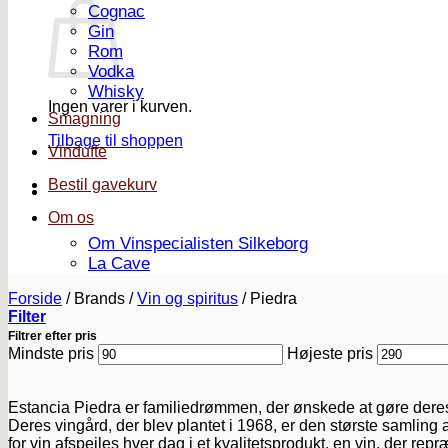
Cognac
Gin
Rom
Vodka
Whisky
Ingen varer i kurven.
Smagning
Tilbage til shoppen
Vindufte
Bestil gavekurv
Om os
Om Vinspecialisten Silkeborg
La Cave
Forside
/
Brands
/
Vin og spiritus
/
Piedra
Filter
Filtrer efter pris
Mindste pris
Højeste pris
Estancia Piedra er familiedrømmen, der ønskede at gøre deres 
Deres vingård, der blev plantet i 1968, er den største samling a
for vin afspejles hver dag i et kvalitetsprodukt, en vin, der re