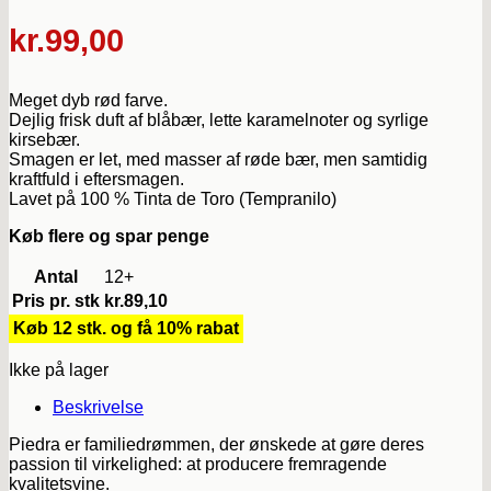
kr.
99,00
Meget dyb rød farve.
Dejlig frisk duft af blåbær, lette karamelnoter og syrlige
kirsebær.
Smagen er let, med masser af røde bær, men samtidig
kraftfuld i eftersmagen.
Lavet på 100 % Tinta de Toro (Tempranilo)
Køb flere og spar penge
Antal
12+
Pris pr. stk
kr.
89,10
Køb 12 stk. og få 10% rabat
Ikke på lager
Beskrivelse
Piedra er familiedrømmen, der ønskede at gøre deres
passion til virkelighed: at producere fremragende
kvalitetsvine.