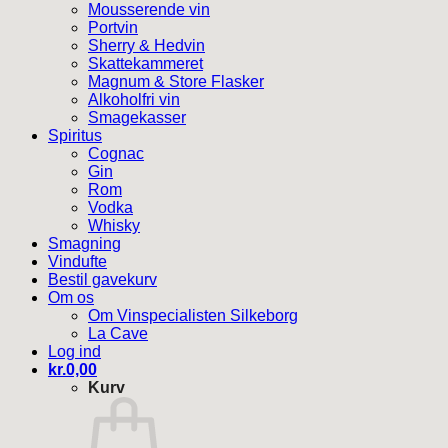
Mousserende vin
Portvin
Sherry & Hedvin
Skattekammeret
Magnum & Store Flasker
Alkoholfri vin
Smagekasser
Spiritus
Cognac
Gin
Rom
Vodka
Whisky
Smagning
Vindufte
Bestil gavekurv
Om os
Om Vinspecialisten Silkeborg
La Cave
Log ind
kr.
0,00
Kurv