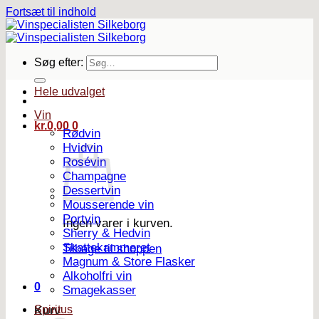
Fortsæt til indhold
Søg efter:
Hele udvalget
Vin
kr.
0,00
0
Rødvin
Hvidvin
Rosévin
Champagne
Dessertvin
Mousserende vin
Portvin
Ingen varer i kurven.
Sherry & Hedvin
Skattekammeret
Tilbage til shoppen
Magnum & Store Flasker
Alkoholfri vin
0
Smagekasser
Spiritus
Kurv