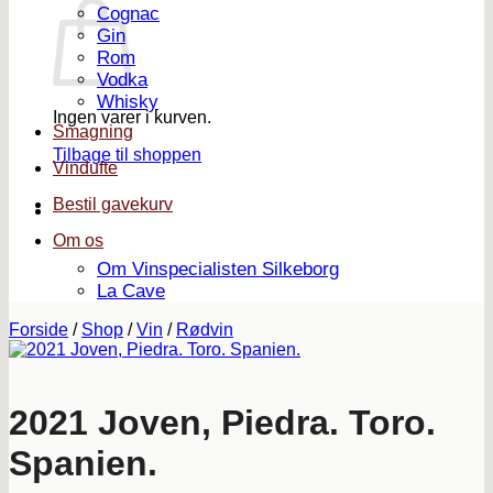
Cognac
Gin
Rom
Vodka
Whisky
Ingen varer i kurven.
Smagning
Tilbage til shoppen
Vindufte
Bestil gavekurv
Om os
Om Vinspecialisten Silkeborg
La Cave
Forside
/
Shop
/
Vin
/
Rødvin
2021 Joven, Piedra. Toro.
Spanien.