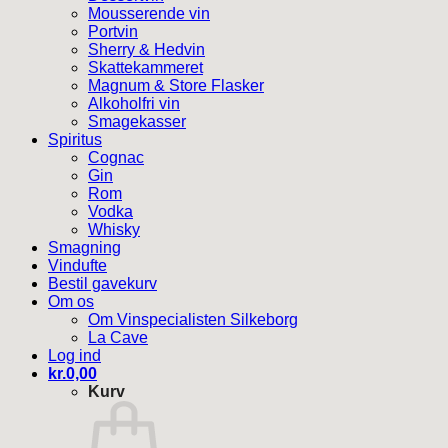
Mousserende vin
Portvin
Sherry & Hedvin
Skattekammeret
Magnum & Store Flasker
Alkoholfri vin
Smagekasser
Spiritus
Cognac
Gin
Rom
Vodka
Whisky
Smagning
Vindufte
Bestil gavekurv
Om os
Om Vinspecialisten Silkeborg
La Cave
Log ind
kr.
0,00
Kurv