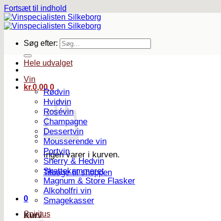
Fortsæt til indhold
Søg efter:
Hele udvalget
Vin
kr.
0,00
0
Rødvin
Hvidvin
Rosévin
Champagne
Dessertvin
Mousserende vin
Portvin
Ingen varer i kurven.
Sherry & Hedvin
Skattekammeret
Tilbage til shoppen
Magnum & Store Flasker
Alkoholfri vin
0
Smagekasser
Spiritus
Kurv