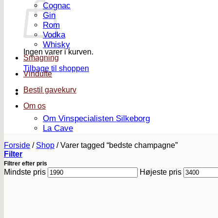
Cognac
Gin
Rom
Vodka
Whisky
Ingen varer i kurven.
Smagning
Tilbage til shoppen
Vindufte
Bestil gavekurv
Om os
Om Vinspecialisten Silkeborg
La Cave
Forside
/
Shop
/
Varer tagged “bedste champagne”
Filter
Filtrer efter pris
Mindste pris
Højeste pris