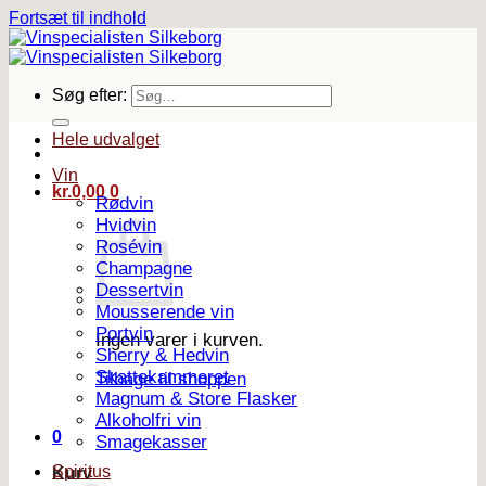
Fortsæt til indhold
Søg efter:
Hele udvalget
Vin
kr.
0,00
0
Rødvin
Hvidvin
Rosévin
Champagne
Dessertvin
Mousserende vin
Portvin
Ingen varer i kurven.
Sherry & Hedvin
Skattekammeret
Tilbage til shoppen
Magnum & Store Flasker
Alkoholfri vin
0
Smagekasser
Spiritus
Kurv