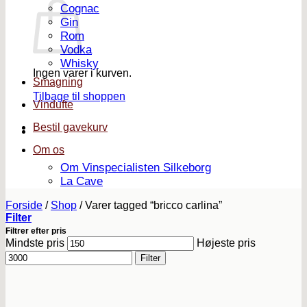
Cognac
Gin
Rom
Vodka
Whisky
Ingen varer i kurven.
Smagning
Tilbage til shoppen
Vindufte
Bestil gavekurv
Om os
Om Vinspecialisten Silkeborg
La Cave
Forside
/
Shop
/
Varer tagged “bricco carlina”
Filter
Filtrer efter pris
Mindste pris
Højeste pris
Filter