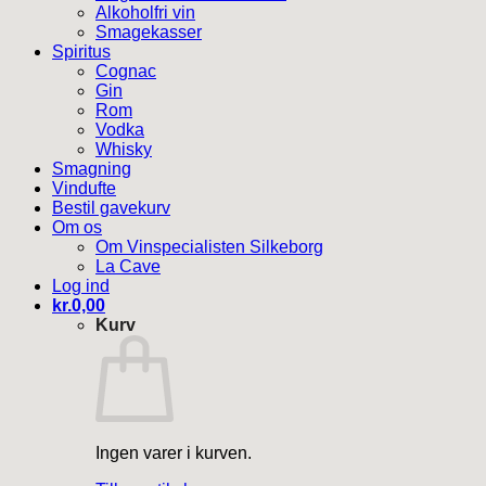
Alkoholfri vin
Smagekasser
Spiritus
Cognac
Gin
Rom
Vodka
Whisky
Smagning
Vindufte
Bestil gavekurv
Om os
Om Vinspecialisten Silkeborg
La Cave
Log ind
kr.
0,00
Kurv
Ingen varer i kurven.