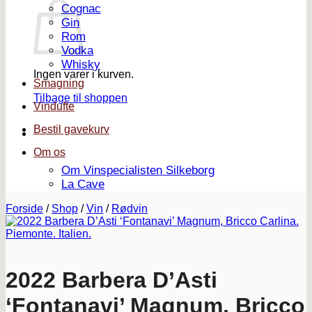
Cognac
Gin
Rom
Vodka
Whisky
Ingen varer i kurven.
Smagning
Tilbage til shoppen
Vindufte
Bestil gavekurv
Om os
Om Vinspecialisten Silkeborg
La Cave
Forside
/
Shop
/
Vin
/
Rødvin
2022 Barbera D’Asti
‘Fontanavi’ Magnum, Bricco