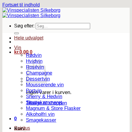
Fortsæt til indhold
Søg efter:
Hele udvalget
Vin
kr.
0,00
0
Rødvin
Hvidvin
Rosévin
Champagne
Dessertvin
Mousserende vin
Portvin
Ingen varer i kurven.
Sherry & Hedvin
Skattekammeret
Tilbage til shoppen
Magnum & Store Flasker
Alkoholfri vin
0
Smagekasser
Spiritus
Kurv