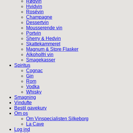
Rødvin
Hvidvin
Rosévin
Champagne
Dessertvin
Mousserende vin
Portvin
Sherry & Hedvin
Skattekammeret
Magnum & Store Flasker
Alkoholfri vin
Smagekasser
Spiritus
Cognac
Gin
Rom
Vodka
Whisky
Smagning
Vindufte
Bestil gavekurv
Om os
Om Vinspecialisten Silkeborg
La Cave
Log ind