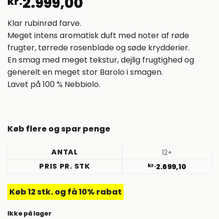
2.999,00
kr.
Klar rubinrød farve.
Meget intens aromatisk duft med noter af røde
frugter, tørrede rosenblade og søde krydderier.
En smag med meget tekstur, dejlig frugtighed og
generelt en meget stor Barolo i smagen.
Lavet på 100 % Nebbiolo.
Køb flere og spar penge
ANTAL
12+
PRIS PR. STK
kr.
2.699,10
Køb 12 stk. og få 10% rabat
Ikke på lager