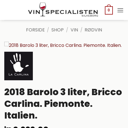
Fortsæt
til
0
indhold
FORSIDE
/
SHOP
/
VIN
/
RØDVIN
2018 Barolo 3 liter, Bricco
Carlina. Piemonte.
Italien.