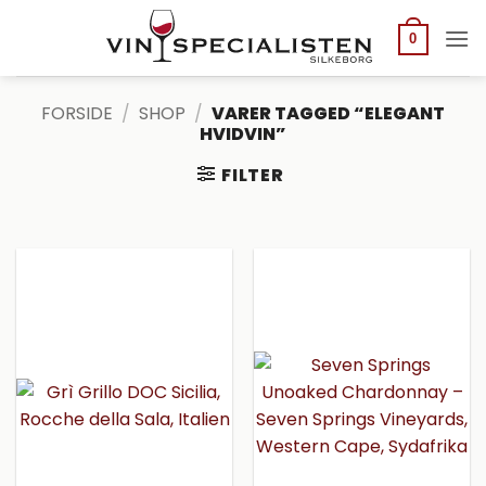
Fortsæt
til
0
indhold
FORSIDE
/
SHOP
/
VARER TAGGED “ELEGANT
HVIDVIN”
FILTER