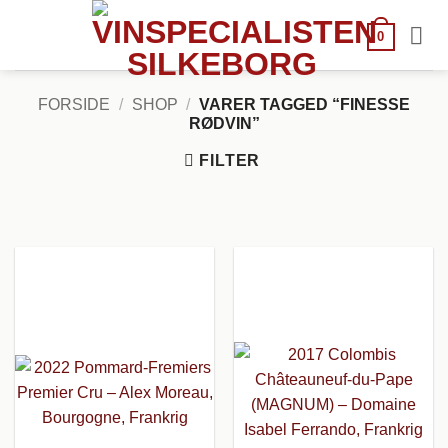
Fortsæt
til
0
indhold
FORSIDE
/
SHOP
/
VARER TAGGED “FINESSE
RØDVIN”
FILTER