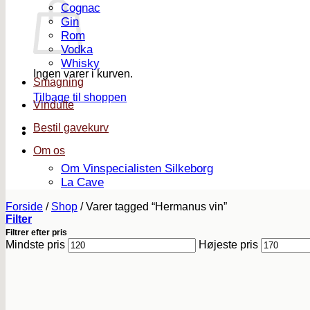
Cognac
Gin
Rom
Vodka
Whisky
Ingen varer i kurven.
Smagning
Tilbage til shoppen
Vindufte
Bestil gavekurv
Om os
Om Vinspecialisten Silkeborg
La Cave
Forside
/
Shop
/
Varer tagged “Hermanus vin”
Filter
Filtrer efter pris
Mindste pris
Højeste pris