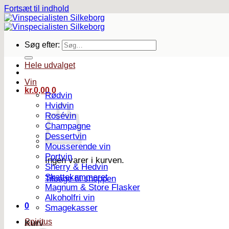
Fortsæt til indhold
Søg efter:
Hele udvalget
Vin
kr.
0,00
0
Rødvin
Hvidvin
Rosévin
Champagne
Dessertvin
Mousserende vin
Portvin
Ingen varer i kurven.
Sherry & Hedvin
Skattekammeret
Tilbage til shoppen
Magnum & Store Flasker
Alkoholfri vin
0
Smagekasser
Spiritus
Kurv