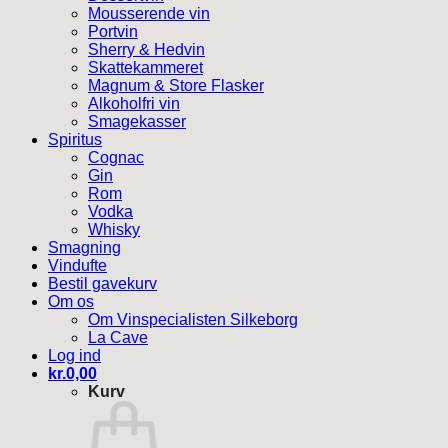
Mousserende vin
Portvin
Sherry & Hedvin
Skattekammeret
Magnum & Store Flasker
Alkoholfri vin
Smagekasser
Spiritus
Cognac
Gin
Rom
Vodka
Whisky
Smagning
Vindufte
Bestil gavekurv
Om os
Om Vinspecialisten Silkeborg
La Cave
Log ind
kr.
0,00
Kurv