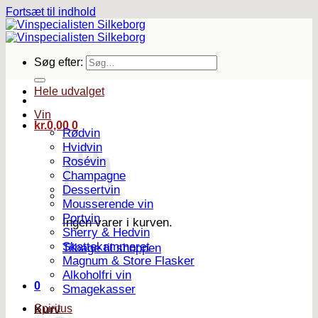
Fortsæt til indhold
Søg efter:
Hele udvalget
Vin
kr.
0,00
0
Rødvin
Hvidvin
Rosévin
Champagne
Dessertvin
Mousserende vin
Portvin
Ingen varer i kurven.
Sherry & Hedvin
Skattekammeret
Tilbage til shoppen
Magnum & Store Flasker
Alkoholfri vin
0
Smagekasser
Spiritus
Kurv