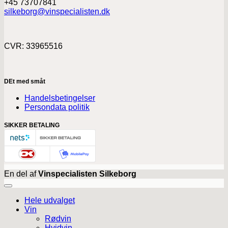
+45 73707841
silkeborg@vinspecialisten.dk
CVR: 33965516
DEt med småt
Handelsbetingelser
Persondata politik
SIKKER BETALING
En del af
Vinspecialisten Silkeborg
Hele udvalget
Vin
Rødvin
Hvidvin