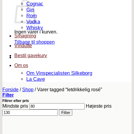
Cognac
Gin
Rom
Vodka
Whisky
Ingen varer i kurven.
Smagning
Tilbage til shoppen
Vindufte
Bestil gavekurv
Om os
Om Vinspecialisten Silkeborg
La Cave
Forside
/
Shop
/
Varer tagged “letdrikkelig rosé”
Filter
Filtrer efter pris
Mindste pris
Højeste pris
Filter