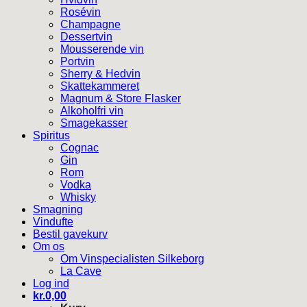
Rosévin
Champagne
Dessertvin
Mousserende vin
Portvin
Sherry & Hedvin
Skattekammeret
Magnum & Store Flasker
Alkoholfri vin
Smagekasser
Spiritus
Cognac
Gin
Rom
Vodka
Whisky
Smagning
Vindufte
Bestil gavekurv
Om os
Om Vinspecialisten Silkeborg
La Cave
Log ind
kr.
0,00