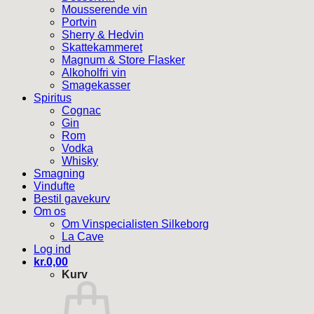
Mousserende vin
Portvin
Sherry & Hedvin
Skattekammeret
Magnum & Store Flasker
Alkoholfri vin
Smagekasser
Spiritus
Cognac
Gin
Rom
Vodka
Whisky
Smagning
Vindufte
Bestil gavekurv
Om os
Om Vinspecialisten Silkeborg
La Cave
Log ind
kr.
0,00
Kurv