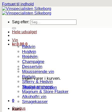
Fortsæt til indhold
Søg efter:
Hele udvalget
Vin
kr.
0,00
0
Rødvin
Hvidvin
Rosévin
Champagne
Dessertvin
Mousserende vin
Portvin
Ingen varer i kurven.
Sherry & Hedvin
Skattekammeret
Tilbage til shoppen
Magnum & Store Flasker
Alkoholfri vin
0
Smagekasser
Spiritus
Kurv