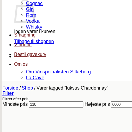
Cognac
Gin
Rom
Vodka
Whisky
Ingen varer i kurven.
Smagning
Tilbage til shoppen
Vindufte
Bestil gavekurv
Om os
Om Vinspecialisten Silkeborg
La Cave
Forside
/
Shop
/
Varer tagged “luksus Chardonnay”
Filter
Filtrer efter pris
Mindste pris
Højeste pris