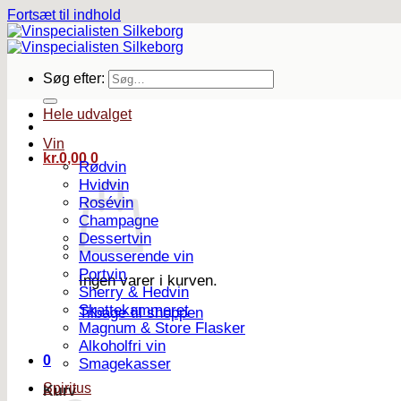
Fortsæt til indhold
Søg efter:
Hele udvalget
Vin
kr.
0,00
0
Rødvin
Hvidvin
Rosévin
Champagne
Dessertvin
Mousserende vin
Portvin
Ingen varer i kurven.
Sherry & Hedvin
Skattekammeret
Tilbage til shoppen
Magnum & Store Flasker
Alkoholfri vin
0
Smagekasser
Spiritus
Kurv