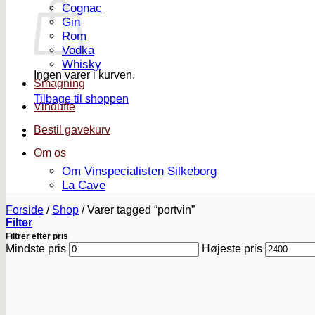
Cognac
Gin
Rom
Vodka
Whisky
Ingen varer i kurven.
Smagning
Tilbage til shoppen
Vindufte
Bestil gavekurv
Om os
Om Vinspecialisten Silkeborg
La Cave
Forside
/
Shop
/
Varer tagged “portvin”
Filter
Filtrer efter pris
Mindste pris
Højeste pris