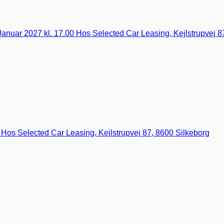
0 Hos Selected Car Leasing, Kejlstrupvej 87, 8600 Silkeborg