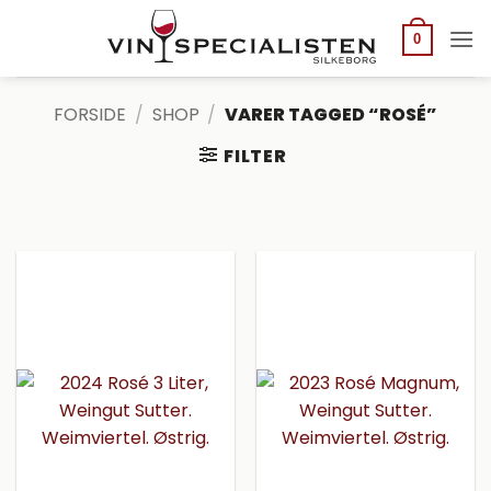
Fortsæt
til
0
indhold
FORSIDE
/
SHOP
/
VARER TAGGED “ROSÉ”
FILTER