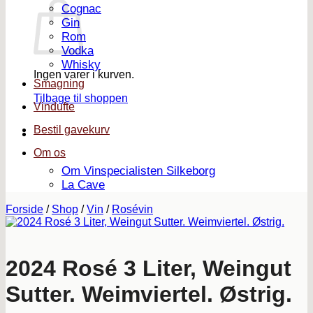
Cognac
Gin
Rom
Vodka
Whisky
Ingen varer i kurven.
Smagning
Tilbage til shoppen
Vindufte
Bestil gavekurv
Om os
Om Vinspecialisten Silkeborg
La Cave
Forside
/
Shop
/
Vin
/
Rosévin
2024 Rosé 3 Liter, Weingut
Sutter. Weimviertel. Østrig.