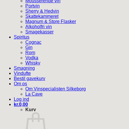
Mousserende vin
Portvin
Sherry & Hedvin
Skattekammeret
Magnum & Store Flasker
Alkoholfri vin
Smagekasser
Spiritus
Cognac
Gin
Rom
Vodka
Whisky
Smagning
Vindufte
Bestil gavekurv
Om os
Om Vinspecialisten Silkeborg
La Cave
Log ind
kr.
0,00
Kurv