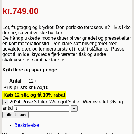
kr.
749,00
Let, frugtagtig og krydret. Den perfekte terrassevin? Hvis ikke
denne, så ved vi ikke hvilken!
De håndplukkede modne druer bliver gnedet og presset efter
en kort macerationstid. Den klare saft bliver gæret med
udvalgte gær, og temperaturstyret i rustfri ståltanke. Passer
godt til milde, krydrede fjerkræretter, fisk og andre
skaldyrsretter samt pastaretter.
Køb flere og spar penge
Antal
12+
Pris pr. stk
kr.
674,10
Køb 12 stk. og få 10% rabat
2024 Rosé 3 Liter, Weingut Sutter. Weimviertel. Østrig.
antal
Tilføj til kurv
Beskrivelse