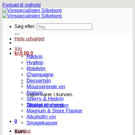
Fortsæt til indhold
Søg efter:
Hele udvalget
Vin
kr.
0,00
0
Rødvin
Hvidvin
Rosévin
Champagne
Dessertvin
Mousserende vin
Portvin
Ingen varer i kurven.
Sherry & Hedvin
Skattekammeret
Tilbage til shoppen
Magnum & Store Flasker
Alkoholfri vin
0
Smagekasser
Spiritus
Kurv