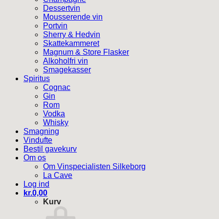
Dessertvin
Mousserende vin
Portvin
Sherry & Hedvin
Skattekammeret
Magnum & Store Flasker
Alkoholfri vin
Smagekasser
Spiritus
Cognac
Gin
Rom
Vodka
Whisky
Smagning
Vindufte
Bestil gavekurv
Om os
Om Vinspecialisten Silkeborg
La Cave
Log ind
kr.
0,00
Kurv