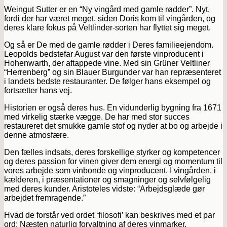
Weingut Sutter er en “Ny vingård med gamle rødder”. Nyt,
fordi der har været meget, siden Doris kom til vingården, og
deres klare fokus på Veltlinder-sorten har flyttet sig meget.
Og så er De med de gamle rødder i Deres familieejendom.
Leopolds bedstefar August var den første vinproducent i
Hohenwarth, der aftappede vine. Med sin Grüner Veltliner
“Herrenberg” og sin Blauer Burgunder var han repræsenteret
i landets bedste restauranter. De følger hans eksempel og
fortsætter hans vej.
Historien er også deres hus. En vidunderlig bygning fra 1671
med virkelig stærke vægge. De har med stor succes
restaureret det smukke gamle stof og nyder at bo og arbejde i
denne atmosfære.
Den fælles indsats, deres forskellige styrker og kompetencer
og deres passion for vinen giver dem energi og momentum til
vores arbejde som vinbonde og vinproducent. I vingården, i
kælderen, i præsentationer og smagninger og selvfølgelig
med deres kunder. Aristoteles vidste: “Arbejdsglæde gør
arbejdet fremragende.”
Hvad de forstår ved ordet ‘filosofi’ kan beskrives med et par
ord: Næsten naturlig forvaltning af deres vinmarker,