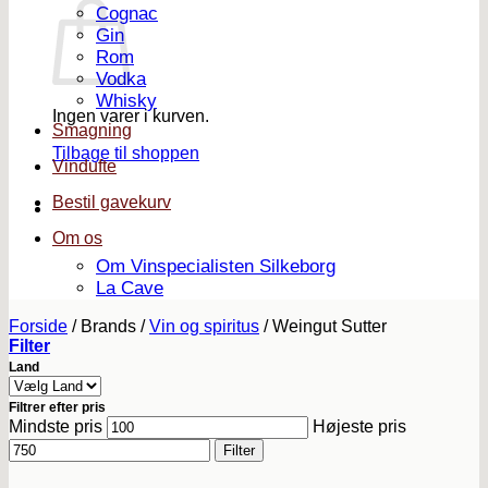
Cognac
Gin
Rom
Vodka
Whisky
Ingen varer i kurven.
Smagning
Tilbage til shoppen
Vindufte
Bestil gavekurv
Om os
Om Vinspecialisten Silkeborg
La Cave
Forside
/
Brands
/
Vin og spiritus
/
Weingut Sutter
Filter
Land
Filtrer efter pris
Mindste pris
Højeste pris
Filter