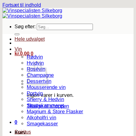
Fortsæt til indhold
Søg efter:
Hele udvalget
Vin
kr.
0,00
0
Rødvin
Hvidvin
Rosévin
Champagne
Dessertvin
Mousserende vin
Portvin
Ingen varer i kurven.
Sherry & Hedvin
Skattekammeret
Tilbage til shoppen
Magnum & Store Flasker
Alkoholfri vin
0
Smagekasser
Spiritus
Kurv