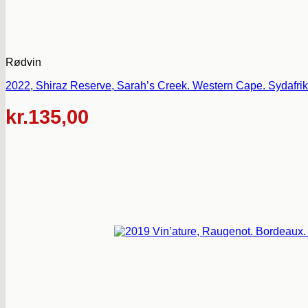
Rødvin
2022, Shiraz Reserve, Sarah’s Creek. Western Cape. Sydafrik
kr.
135,00