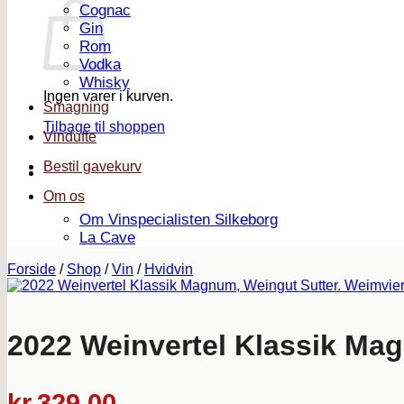
Cognac
Gin
Rom
Vodka
Whisky
Ingen varer i kurven.
Smagning
Tilbage til shoppen
Vindufte
Bestil gavekurv
Om os
Om Vinspecialisten Silkeborg
La Cave
Forside
/
Shop
/
Vin
/
Hvidvin
2022 Weinvertel Klassik Mag
kr.
329,00