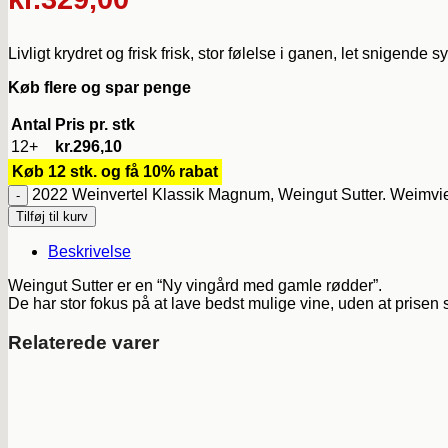
Livligt krydret og frisk frisk, stor følelse i ganen, let snigend
Køb flere og spar penge
Antal
Pris pr. stk
12+
kr.
296,10
Køb 12 stk. og få 10% rabat
2022 Weinvertel Klassik Magnum, Weingut Sutter. Weimviert
Tilføj til kurv
Beskrivelse
Weingut Sutter er en “Ny vingård med gamle rødder”.
De har stor fokus på at lave bedst mulige vine, uden at prisen 
Relaterede varer