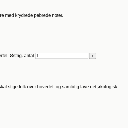
e syre med krydrede pebrede noter.
el. Østrig. antal
skal stige folk over hovedet, og samtidig lave det økologisk.