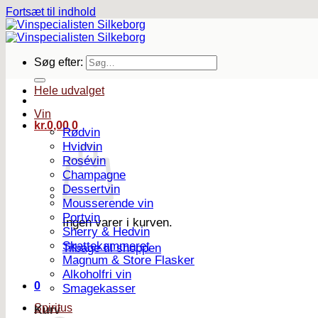
Fortsæt til indhold
Søg efter:
Hele udvalget
Vin
kr.
0,00
0
Rødvin
Hvidvin
Rosévin
Champagne
Dessertvin
Mousserende vin
Portvin
Ingen varer i kurven.
Sherry & Hedvin
Skattekammeret
Tilbage til shoppen
Magnum & Store Flasker
Alkoholfri vin
0
Smagekasser
Spiritus
Kurv