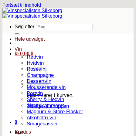
Fortsæt til indhold
Søg efter:
Hele udvalget
Vin
kr.
0,00
0
Rødvin
Hvidvin
Rosévin
Champagne
Dessertvin
Mousserende vin
Portvin
Ingen varer i kurven.
Sherry & Hedvin
Skattekammeret
Tilbage til shoppen
Magnum & Store Flasker
Alkoholfri vin
0
Smagekasser
Spiritus
Kurv