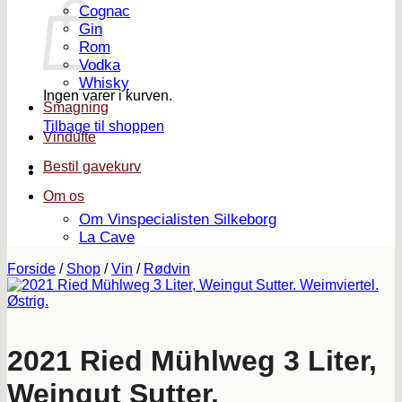
Cognac
Gin
Rom
Vodka
Whisky
Ingen varer i kurven.
Smagning
Tilbage til shoppen
Vindufte
Bestil gavekurv
Om os
Om Vinspecialisten Silkeborg
La Cave
Forside
/
Shop
/
Vin
/
Rødvin
2021 Ried Mühlweg 3 Liter,
Weingut Sutter.