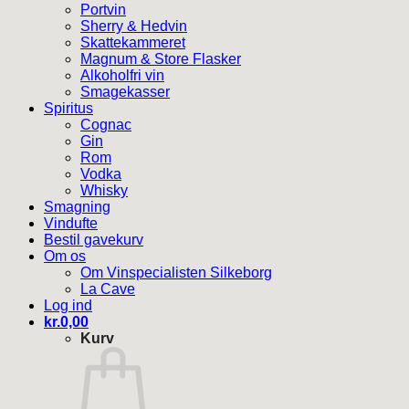
Portvin
Sherry & Hedvin
Skattekammeret
Magnum & Store Flasker
Alkoholfri vin
Smagekasser
Spiritus
Cognac
Gin
Rom
Vodka
Whisky
Smagning
Vindufte
Bestil gavekurv
Om os
Om Vinspecialisten Silkeborg
La Cave
Log ind
kr.
0,00
Kurv