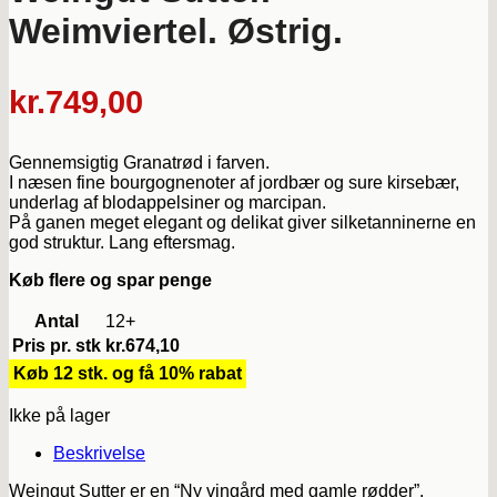
Weimviertel. Østrig.
kr.
749,00
Gennemsigtig Granatrød i farven.
I næsen fine bourgognenoter af jordbær og sure kirsebær,
underlag af blodappelsiner og marcipan.
På ganen meget elegant og delikat giver silketanninerne en
god struktur. Lang eftersmag.
Køb flere og spar penge
Antal
12+
Pris pr. stk
kr.
674,10
Køb 12 stk. og få 10% rabat
Ikke på lager
Beskrivelse
Weingut Sutter er en “Ny vingård med gamle rødder”.