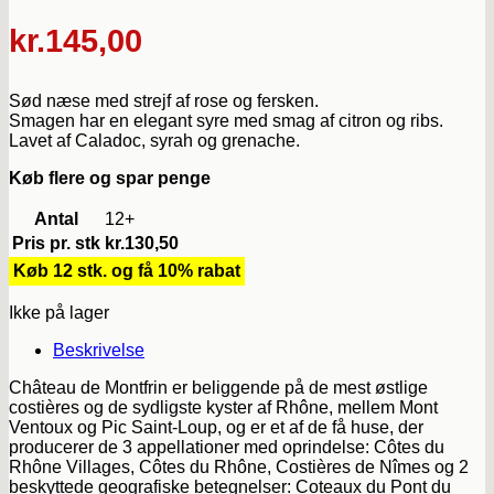
kr.
145,00
Sød næse med strejf af rose og fersken.
Smagen har en elegant syre med smag af citron og ribs.
Lavet af Caladoc, syrah og grenache.
Køb flere og spar penge
Antal
12+
Pris pr. stk
kr.
130,50
Køb 12 stk. og få 10% rabat
Ikke på lager
Beskrivelse
Château de Montfrin er beliggende på de mest østlige
costières og de sydligste kyster af Rhône, mellem Mont
Ventoux og Pic Saint-Loup, og er et af de få huse, der
producerer de 3 appellationer med oprindelse: Côtes du
Rhône Villages, Côtes du Rhône, Costières de Nîmes og 2
beskyttede geografiske betegnelser: Coteaux du Pont du