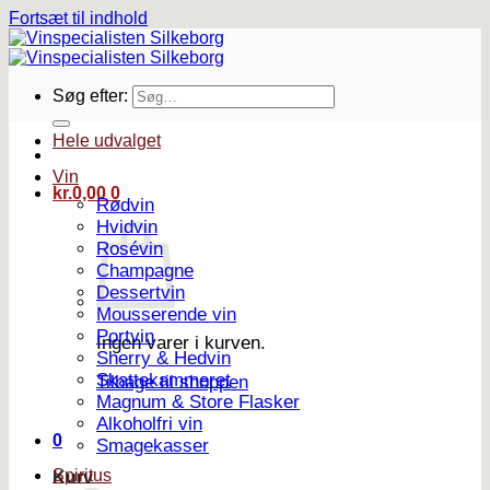
Fortsæt til indhold
Søg efter:
Hele udvalget
Vin
kr.
0,00
0
Rødvin
Hvidvin
Rosévin
Champagne
Dessertvin
Mousserende vin
Portvin
Ingen varer i kurven.
Sherry & Hedvin
Skattekammeret
Tilbage til shoppen
Magnum & Store Flasker
Alkoholfri vin
0
Smagekasser
Spiritus
Kurv