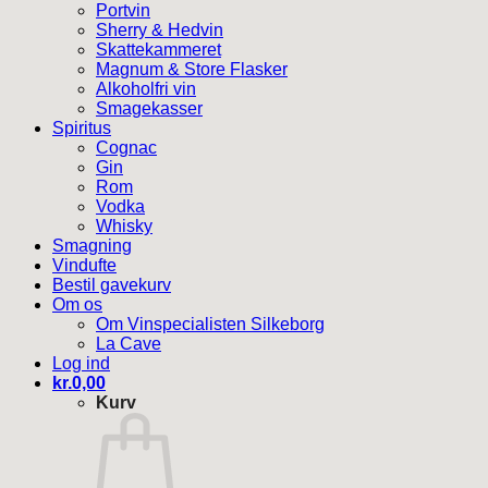
Portvin
Sherry & Hedvin
Skattekammeret
Magnum & Store Flasker
Alkoholfri vin
Smagekasser
Spiritus
Cognac
Gin
Rom
Vodka
Whisky
Smagning
Vindufte
Bestil gavekurv
Om os
Om Vinspecialisten Silkeborg
La Cave
Log ind
kr.
0,00
Kurv