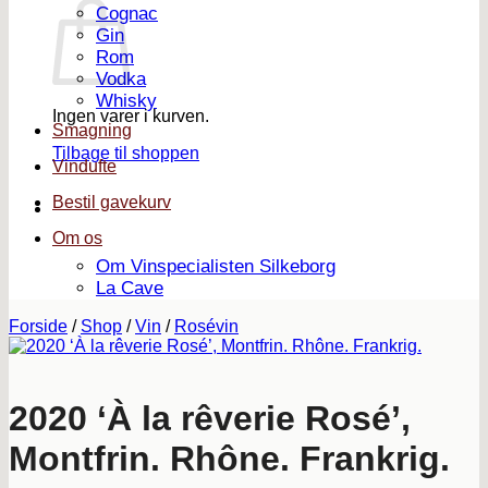
Cognac
Gin
Rom
Vodka
Whisky
Ingen varer i kurven.
Smagning
Tilbage til shoppen
Vindufte
Bestil gavekurv
Om os
Om Vinspecialisten Silkeborg
La Cave
Forside
/
Shop
/
Vin
/
Rosévin
2020 ‘À la rêverie Rosé’,
Montfrin. Rhône. Frankrig.