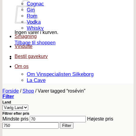
Cognac
Gin
Rom
Vodka
Whisky
Ingen varer i kurven.
Smagning
Tilbage til shoppen
Vindufte
Bestil gavekurv
Om os
Om Vinspecialisten Silkeborg
La Cave
Forside
/
Shop
/
Varer tagged “rosévin”
Filter
Land
Filtrer efter pris
Mindste pris
Højeste pris
Filter