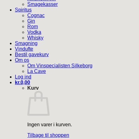
Smagekasser
Spiritus
Cognac
Gin
Rom
Vodka
Whisky
Smagning
Vindufte
Bestil gavekurv
Om os
Om Vinspecialisten Silkeborg
La Cave
Log ind
kr.
0,00
Kurv
Ingen varer i kurven.
Tilbage til shoppen