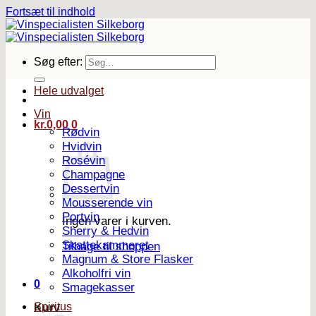
Fortsæt til indhold
Søg efter:
Hele udvalget
Vin
kr.
0,00
0
Rødvin
Hvidvin
Rosévin
Champagne
Dessertvin
Mousserende vin
Portvin
Ingen varer i kurven.
Sherry & Hedvin
Skattekammeret
Tilbage til shoppen
Magnum & Store Flasker
Alkoholfri vin
0
Smagekasser
Spiritus
Kurv