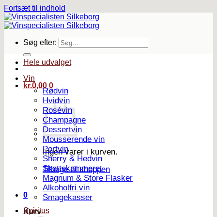
Fortsæt til indhold
Søg efter:
Hele udvalget
Vin
kr.
0,00
0
Rødvin
Hvidvin
Rosévin
Champagne
Dessertvin
Mousserende vin
Portvin
Ingen varer i kurven.
Sherry & Hedvin
Skattekammeret
Tilbage til shoppen
Magnum & Store Flasker
Alkoholfri vin
0
Smagekasser
Spiritus
Kurv