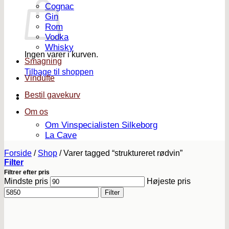
Cognac
Gin
Rom
Vodka
Whisky
Ingen varer i kurven.
Smagning
Tilbage til shoppen
Vindufte
Bestil gavekurv
Om os
Om Vinspecialisten Silkeborg
La Cave
Forside
/
Shop
/
Varer tagged “struktureret rødvin”
Filter
Filtrer efter pris
Mindste pris
Højeste pris
Filter