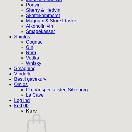
Portvin
Sherry & Hedvin
Skattekammeret
Magnum & Store Flasker
Alkoholfri vin
Smagekasser
Spiritus
Cognac
Gin
Rom
Vodka
Whisky
Smagning
Vindufte
Bestil gavekurv
Om os
Om Vinspecialisten Silkeborg
La Cave
Log ind
kr.
0,00
Kurv