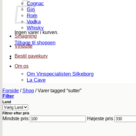
Cognac
Gin
Rom
Vodka
Whisky
Ingen varer i kurven.
Smagning
Tilbage til shoppen
Vindufte
Bestil gavekurv
Om os
Om Vinspecialisten Silkeborg
La Cave
Forside
/
Shop
/
Varer tagged “sutter”
Filter
Land
Filtrer efter pris
Mindste pris
Højeste pris