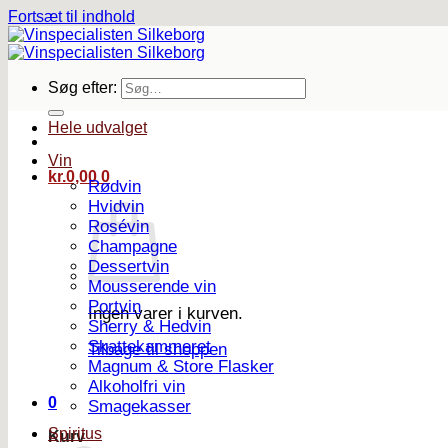
Fortsæt til indhold
Søg efter:
Hele udvalget
Vin
kr.
0,00
0
Rødvin
Hvidvin
Rosévin
Champagne
Dessertvin
Mousserende vin
Portvin
Ingen varer i kurven.
Sherry & Hedvin
Skattekammeret
Tilbage til shoppen
Magnum & Store Flasker
Alkoholfri vin
0
Smagekasser
Spiritus
Kurv