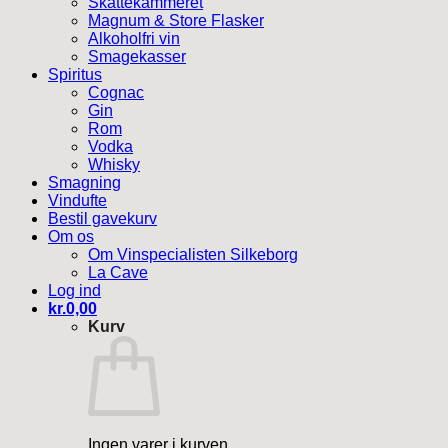
Skattekammeret
Magnum & Store Flasker
Alkoholfri vin
Smagekasser
Spiritus
Cognac
Gin
Rom
Vodka
Whisky
Smagning
Vindufte
Bestil gavekurv
Om os
Om Vinspecialisten Silkeborg
La Cave
Log ind
kr.
0,00
Kurv
Ingen varer i kurven.