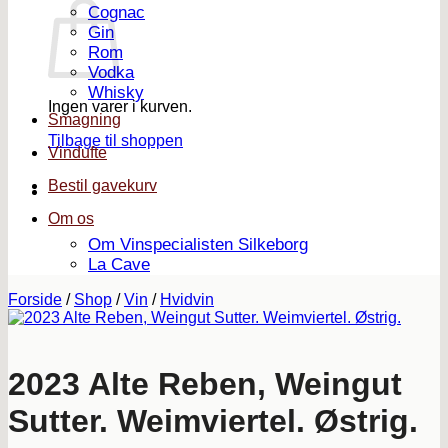
Cognac
Gin
Rom
Vodka
Whisky
Ingen varer i kurven.
Smagning
Tilbage til shoppen
Vindufte
Bestil gavekurv
Om os
Om Vinspecialisten Silkeborg
La Cave
Forside
/
Shop
/
Vin
/
Hvidvin
2023 Alte Reben, Weingut
Sutter. Weimviertel. Østrig.