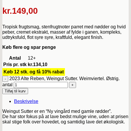
kr.
149,00
Tropisk frugtsmag, stenfrugtnoter parret med nødder og hvid
peber, cremet ekstrakt, masser af fylde i ganen, kompleks,
udtryksfuld, flot syre syre, kraftfuld, elegant finish.
Køb flere og spar penge
Antal
12+
Pris pr. stk
kr.
134,10
Køb 12 stk. og få 10% rabat
2023 Alte Reben, Weingut Sutter. Weimviertel. Østrig.
antal
Tilføj til kurv
Beskrivelse
Weingut Sutter er en “Ny vingård med gamle rødder”.
De har stor fokus på at lave bedst mulige vine, uden at prisen
skal stige folk over hovedet, og samtidig lave det økologisk.