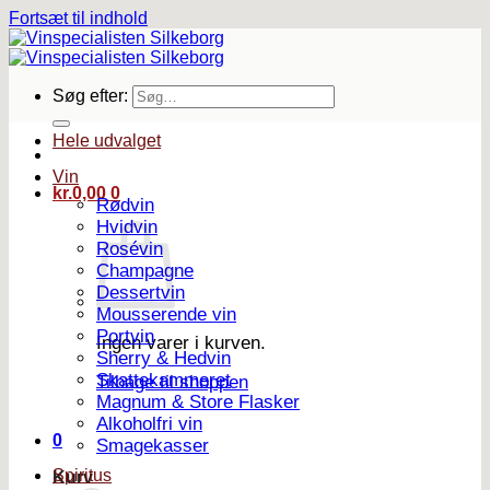
Fortsæt til indhold
Søg efter:
Hele udvalget
Vin
kr.
0,00
0
Rødvin
Hvidvin
Rosévin
Champagne
Dessertvin
Mousserende vin
Portvin
Ingen varer i kurven.
Sherry & Hedvin
Skattekammeret
Tilbage til shoppen
Magnum & Store Flasker
Alkoholfri vin
0
Smagekasser
Spiritus
Kurv