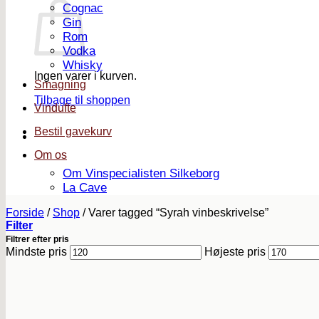
Cognac
Gin
Rom
Vodka
Whisky
Ingen varer i kurven.
Smagning
Tilbage til shoppen
Vindufte
Bestil gavekurv
Om os
Om Vinspecialisten Silkeborg
La Cave
Forside
/
Shop
/
Varer tagged “Syrah vinbeskrivelse”
Filter
Filtrer efter pris
Mindste pris
Højeste pris