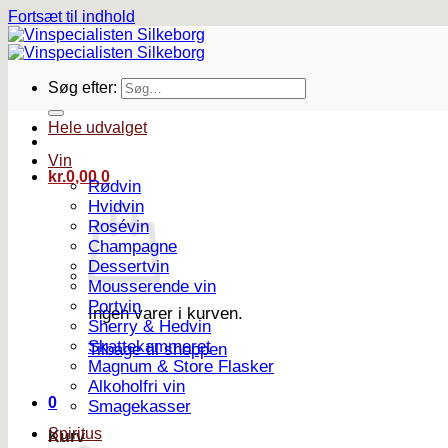
Fortsæt til indhold
Søg efter:
Hele udvalget
Vin
kr.
0,00
0
Rødvin
Hvidvin
Rosévin
Champagne
Dessertvin
Mousserende vin
Portvin
Ingen varer i kurven.
Sherry & Hedvin
Skattekammeret
Tilbage til shoppen
Magnum & Store Flasker
Alkoholfri vin
0
Smagekasser
Spiritus
Kurv