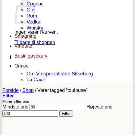
Cognac
Gin
Rom
Vodka
Whisky
Ingen varer i kurven.
Smagning
Tilbage til shoppen
Vindufte
Bestil gavekurv
Om os
Om Vinspecialisten Silkeborg
La Cave
Forside
/
Shop
/
Varer tagged “toulouse”
Filter
Filtrer efter pris
Mindste pris
Højeste pris
Filter