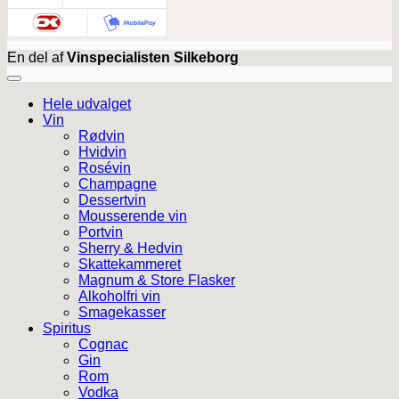
En del af
Vinspecialisten Silkeborg
Hele udvalget
Vin
Rødvin
Hvidvin
Rosévin
Champagne
Dessertvin
Mousserende vin
Portvin
Sherry & Hedvin
Skattekammeret
Magnum & Store Flasker
Alkoholfri vin
Smagekasser
Spiritus
Cognac
Gin
Rom
Vodka