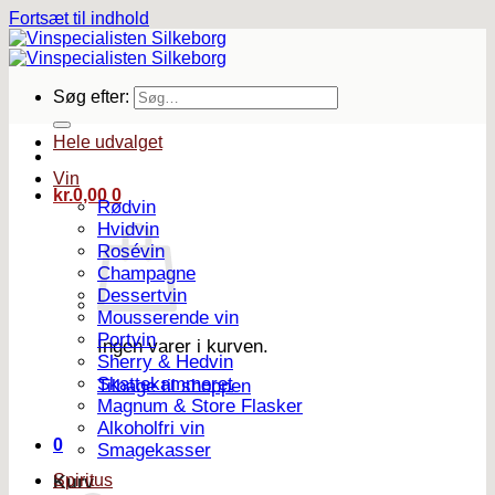
Fortsæt til indhold
Søg efter:
Hele udvalget
Vin
kr.
0,00
0
Rødvin
Hvidvin
Rosévin
Champagne
Dessertvin
Mousserende vin
Portvin
Ingen varer i kurven.
Sherry & Hedvin
Skattekammeret
Tilbage til shoppen
Magnum & Store Flasker
Alkoholfri vin
0
Smagekasser
Spiritus
Kurv