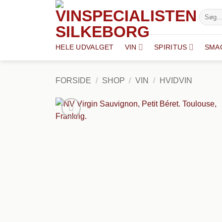
Fortsæt
Søg
til
efter:
indhold
HELE UDVALGET
VIN
SPIRITUS
SMA
FORSIDE
/
SHOP
/
VIN
/
HVIDVIN