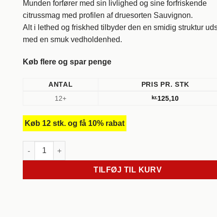
Munden forfører med sin livlighed og sine forfriskende
citrussmag med profilen af ​​druesorten Sauvignon.
Alt i lethed og friskhed tilbyder den en smidig struktur uds
med en smuk vedholdenhed.
Køb flere og spar penge
ANTAL
PRIS PR. STK
12+
kr.
125,10
Køb 12 stk. og få 10% rabat
NV Virgin Sauvignon, Petit Béret. Toulouse, Frankrig. antal
TILFØJ TIL KURV