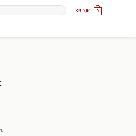
KR.
0,00
0
t
n.