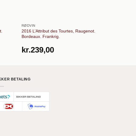
RØDVIN
MOUSSERENDE 
t.
2016 L’Attribut des Tourtes, Raugenot.
Spumante Brut
Bordeaux. Frankrig.
Toscana. Italie
kr.
239,00
kr.
165,
KKER BETALING