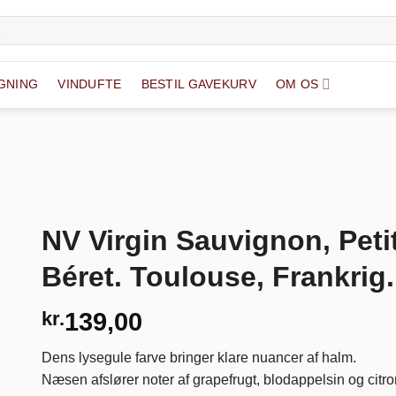
GNING
VINDUFTE
BESTIL GAVEKURV
OM OS
NV Virgin Sauvignon, Peti
Béret. Toulouse, Frankrig.
kr.
139,00
Dens lysegule farve bringer klare nuancer af halm.
Næsen afslører noter af grapefrugt, blodappelsin og citro