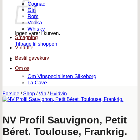
Cognac
Gin
Rom
Vodka
Whisky
Ingen varer i kurven.
Smagning
Tilbage til shoppen
Vindufte
Bestil gavekurv
Om os
Om Vinspecialisten Silkeborg
La Cave
Forside
/
Shop
/
Vin
/
Hvidvin
NV Profil Sauvignon, Petit
Béret. Toulouse, Frankrig.