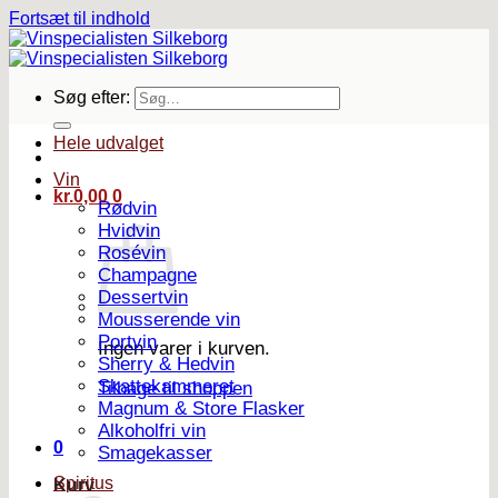
Fortsæt til indhold
Søg efter:
Hele udvalget
Vin
kr.
0,00
0
Rødvin
Hvidvin
Rosévin
Champagne
Dessertvin
Mousserende vin
Portvin
Ingen varer i kurven.
Sherry & Hedvin
Skattekammeret
Tilbage til shoppen
Magnum & Store Flasker
Alkoholfri vin
0
Smagekasser
Spiritus
Kurv