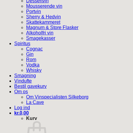
Dessertvin
Mousserende vin
Portvin
Sherry & Hedvin
Skattekammeret
Magnum & Store Flasker
Alkoholfri vin
Smagekasser
Spiritus
Cognac
Gin
Rom
Vodka
Whisky
Smagning
Vindufte
Bestil gavekurv
Om os
Om Vinspecialisten Silkeborg
La Cave
Log ind
kr.
0,00
Kurv