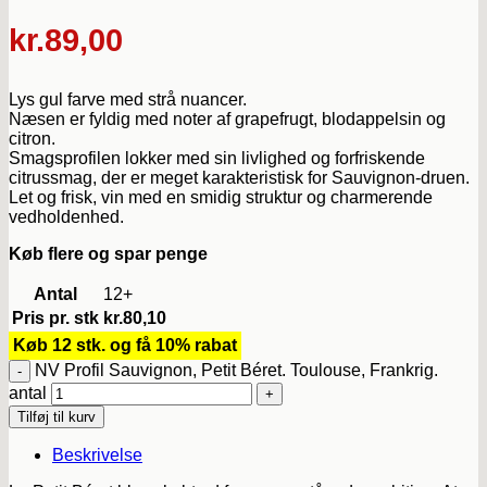
kr.
89,00
Lys gul farve med strå nuancer.
Næsen er fyldig med noter af grapefrugt, blodappelsin og
citron.
Smagsprofilen lokker med sin livlighed og forfriskende
citrussmag, der er meget karakteristisk for Sauvignon-druen.
Let og frisk, vin med en smidig struktur og charmerende
vedholdenhed.
Køb flere og spar penge
Antal
12+
Pris pr. stk
kr.
80,10
Køb 12 stk. og få 10% rabat
NV Profil Sauvignon, Petit Béret. Toulouse, Frankrig.
antal
Tilføj til kurv
Beskrivelse