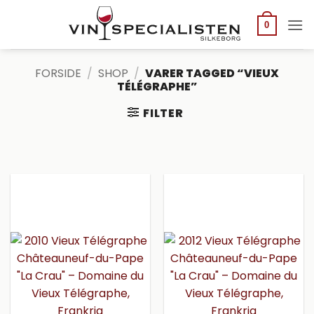
Fortsæt
til
0
indhold
FORSIDE
/
SHOP
/
VARER TAGGED “VIEUX
TÉLÉGRAPHE”
FILTER